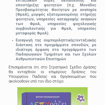
ενταξιακών δοµές εκπαίδευσης και
υποστήριξης φοιτητών (π.χ. Μονάδες
Προσβασιµότητας Φοιτητών µε αναπηρία
(ΦµεΑ), µορφές εξατοµικευµένης στήριξης
φοιτητών, υπηρεσίες καταγραφής αναγκών
των ΦµεΑ, υπηρεσίες ψυχολογικής
συµβουλευτικής για ΦµεΑ, υπηρεσίες
µεταφοράς ΦµεΑ).
Εισαγωγή της συµπεριληπτικής/ενταξιακής
διάσταση στα προγράµµατα σπουδών, µε
ιδιαίτερη έµφαση στα προγράµµατα των
Παιδαγωγικών Τµηµάτων και των Σχολών
Ανθρωπιστικών Επιστηµών
Επισημαίνεται ότι στο Στρατηγικό Σχέδιο Δράσης
θα ενταχθούν οι επιµέρους δράσεις του
Υπουργείου Παιδείας και Θρησκευµάτων που
ακολουθούν υπό τον ίδιο στόχο.