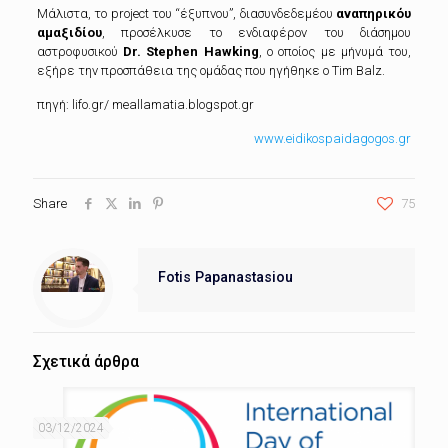
Μάλιστα, το project του “έξυπνου”, διασυνδεδεμέου
αναπηρικόυ
αμαξιδίου
, προσέλκυσε τo ενδιαφέρον του διάσημου
αστροφυσικού
Dr. Stephen Hawking
, ο οποίος με μήνυμά του,
εξήρε την προσπάθεια της ομάδας που ηγήθηκε ο Tim Balz.
πηγή: lifo.gr/ meallamatia.blogspot.gr
www.eidikospaidagogos.gr
Share
75
Fotis Papanastasiou
Σχετικά άρθρα
03/12/2024