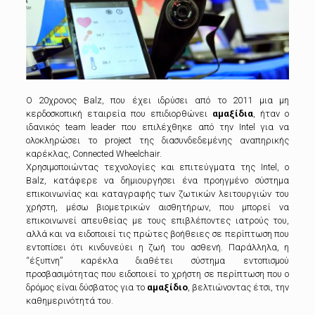
Ο 20χρονος Balz, που έχει ιδρύσει από το 2011 μια μη
κερδοσκοπική εταιρεία που επιδιορθώνει
αμαξίδια
, ήταν ο
ιδανικός team leader που επιλέχθηκε από την Intel για να
ολοκληρώσει το project της διασυνδεδεμένης αναπηρικής
καρέκλας, Connected Wheelchair.
Χρησιμοποιώντας τεχνολογίες και επιτεύγματα της Intel, ο
Balz, κατάφερε να δημιουργήσει ένα προηγμένο σύστημα
επικοινωνίας και καταγραφής των ζωτικών λειτουργιών του
χρήστη, μέσω βιομετρικών αισθητήρων, που μπορεί να
επικοινωνεί απευθείας με τους επιβλέποντες ιατρούς του,
αλλά και να ειδοποιεί τις πρώτες βοήθειες σε περίπτωση που
εντοπίσει ότι κινδυνεύει η ζωή του ασθενή. Παράλληλα, η
“έξυπνη” καρέκλα διαθέτει σύστημα εντοπισμού
προσβασιμότητας που ειδοποιεί το χρήστη σε περίπτωση που ο
δρόμος είναι δύσβατος για το
αμαξίδιο
, βελτιώνοντας έτσι, την
καθημερινότητά του.