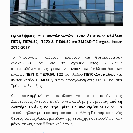
Προσλήψεις 217 αναπληρωτών εκπαιδευτικών κλάδων
ΠΕ71, ΠΕ70.50, ΠΕ70 & ΠΕ60.50 σε ΣΜΕΑΕ-ΤΕ σχολ. έτους
2016-2017
Το Υπουργείο Παιδείας, Έρευνας και Θρησκευμάτων
ανακοινώνει ότι για το σχολικό έτος 2016-2017
προσλαμβάνονται ως προσωρινοί αναπληρωτές
63
εκπ/κοι των
κλάδων
ΠΕ71 & Π
Ε70.50, 122
του κλάδου
ΠΕ70-Δασκάλων
και
32
του κλάδου
ΠΕ60.50
για την απασχόληση στις ΣΜΕΑΕ και στα
Τμήματα Ένταξης .
Οι προσλαμβανόμενοι οφείλουν να παρουσιαστούν στις
Διευθύνσεις Α/θμιας Εκπ/σης για ανάληψη υπηρεσίας
από τη
Δευτέρα 16 έως και την Τρίτη 17 Ιανουαρίου 2017
και θα
τοποθετηθούν με απόφαση του οικείου Δ/ντη Εκπ/σης σε κενές
θέσεις των σχολικών μονάδων της περιοχής που προσλήφθηκαν
μέχρι τη λήξη του διδακτικού έτους.