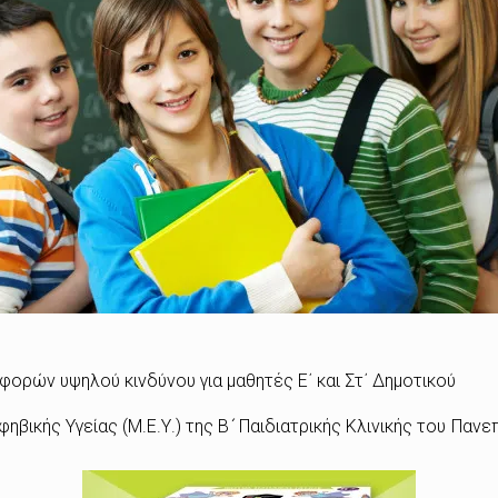
φορών υψηλού κινδύνου για μαθητές Ε΄ και Στ΄ Δημοτικού
ικής Υγείας (Μ.Ε.Υ.) της Β ́ Παιδιατρικής Κλινικής του Πανε