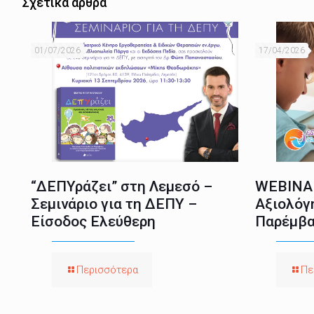
Σχετικά άρθρα
01/07/2026
17/04/2026
“ΔΕΠΥράζει” στη Λεμεσό –
WEBINAR
Σεμινάριο για τη ΔΕΠΥ –
Αξιολόγ
Είσοδος Ελεύθερη
Παρέμβα
Περισσότερα
Πε