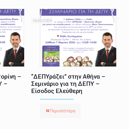
16/02/2026
ορίνη –
“ΔΕΠΥράζει” στην Αθήνα –
Υ –
Σεμινάριο για τη ΔΕΠΥ –
Είσοδος Ελεύθερη
Περισσότερα