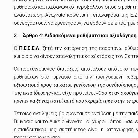
μαθησιακό και παιδαγωγικό περοβάλλον όπου ο μαθητής 
αναστάτωση. Αναγκαίο κρίνεται η επαναφορά της Ε.Ζ
συνεργαστούν, να ερευνήσουν, να έρθουν σε επαφή με 
3.
Άρθρο 4
:
Διδασκόμενα μαθήματα και αξιολόγηση
Ο
Π.Ε.Σ.Ε.Α
. ζητά την κατάργηση της παραπάνω ρύθμ
ευκαιρία να δίνουν επαναληπτικές εξετάσεις τον Σεπτ
Οι προτεινόμενες διατάξεις αποτελούν απότοκο τω
μαθημάτων στο Γυμνάσιο από την προηγούμενη κυβέρ
εξισωτισμό προς τα κάτω, γενίκευση της συνδιοίκησης
της εκπαίδευσης
» και είχε προτείνει «
Όσο κι αν ακούγε
πρέπει να ξαναχτιστεί αυτό που γκρεμίστηκε στην τετρ
Τέτοιες αντιλήψεις βρίσκονται σε αντίθεση με την παι
Γυμνάσιο και το Λύκειο γίνονται οι χώροι όπου «
σε
εκπαιδευτικού µας συστήµατος είναι η καταχώρηση 
παραγωγούς γνώσης.