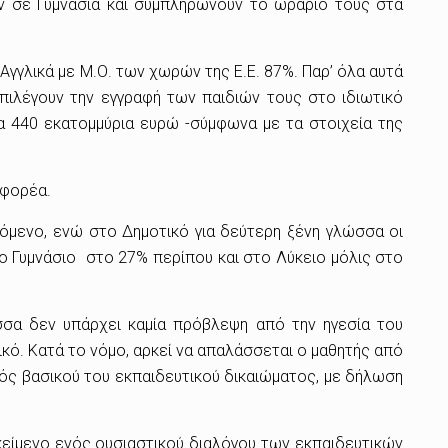
ν σε Γυμνάσια και συμπληρώνουν το ωράριό τους στα
 Αγγλικά με Μ.Ο. των χωρών της Ε.Ε. 87%. Παρ’ όλα αυτά
επιλέγουν την εγγραφή των παιδιών τους στο ιδιωτικό
α 440 εκατομμύρια ευρώ -σύμφωνα με τα στοιχεία της
 φορέα.
νόμενο, ενώ στο Δημοτικό για δεύτερη ξένη γλώσσα οι
το Γυμνάσιο στο 27% περίπου και στο Λύκειο μόλις στο
σσα δεν υπάρχει καμία πρόβλεψη από την ηγεσία του
ικό. Κατά το νόμο, αρκεί να απαλάσσεται ο μαθητής από
νός βασικού του εκπαιδευτικού δικαιώματος, με δήλωση
κείμενο ενός ουσιαστικού διαλόγου των εκπαιδευτικών