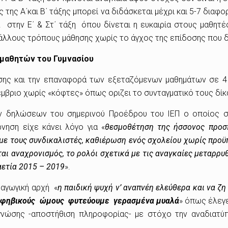
της Α΄και Β΄ τάξης μπορεί να διδάσκεται μέχρι και 5-7 δια
. στην Ε΄ & Στ΄ τάξη όπου δίνεται η ευκαιρία στους μαθητ
άλλους τρόπους μάθησης χωρίς το άγχος της επίδοσης που δη
 μαθητών του Γυμνασίου
ισης και την επαναφορά των εξεταζόμενων μαθημάτων σε 4
έμβριο χωρίς «κόφτες» όπως οριζει το συνταγματικό τους δί
ν δηλώσεων του σημερινού Προέδρου του ΙΕΠ ο οποίος σ
νηση είχε κάνει λόγο για «
θεσμοθέτηση της ήσσονος προσπ
 με τους συνδικαλιστές, καθιέρωση ενός σχολείου χωρίς προϋ
ται αναχρονισμός, το ρολόι σχετικά με τις αναγκαίες μεταρρυ
αετία 2015 – 2019
».
δαγωγική αρχή «
η
παιδική ψυχή ν’ αναπνέη ελεύθερα και να ζη
εφηβικούς
ώµους
φυτεύο
υμε
γερασµένα µυαλά
» όπως έλεγε
γνώσης -αποστήθιση πληροφορίας- µε στόχο την αναδιατύπω