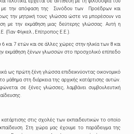
αι πιλοτικά, έρχεται σε αντίθεση με τη φιλοσοφία του
να με την απόφαση της Συνόδου των Προέδρων και
ήρως την μητρική τους γλώσσα ώστε να μπορέσουν να
υση με την εκμάθηση μιας δεύτερης γλώσσας.
Αυτή η
(Γιαν Φίγκελ , Επίτροπος Ε.Ε.).
 6 και 7 ετών και σε άλλες χώρες στην ηλικία των 8 και
κή την εκμάθηση ξένων γλωσσών στο προσχολικό επίπεδο
λικά ως πρώτη ξένη γλώσσα επιδεικνύοντας οικονομικό
ο μάθημα στη διάρκεια της αρχικής κατάρτισης αυτών.
φώνεται σε ξένες γλώσσες, λαμβάνει συμβουλευτική
παίδευσης.
ς κατάρτισης στις σχολές των εκπαιδευτικών το οποίο
κπαίδευση. Στη χώρα μας έχουμε το παράδειγμα της