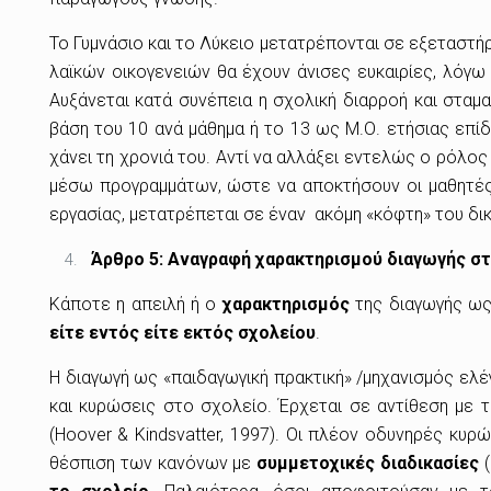
Το Γυμνάσιο και το Λύκειο μετατρέπονται σε εξεταστήρ
λαϊκών οικογενειών θα έχουν άνισες ευκαιρίες, λόγ
Αυξάνεται κατά συνέπεια η σχολική διαρροή και σταμ
βάση του 10 ανά μάθημα ή το 13 ως Μ.Ο. ετήσιας επί
χάνει τη χρονιά του. Αντί να αλλάξει εντελώς ο ρόλο
μέσω προγραμμάτων, ώστε να αποκτήσουν οι μαθητές 
εργασίας, μετατρέπεται σε έναν ακόμη «κόφτη» του δι
Άρθρο 5
:
Αναγραφή χαρακτηρισμού διαγωγής σ
Κάποτε η απειλή ή ο
χαρακτηρισμός
της διαγωγής ως
είτε εντός είτε εκτός σχολείου
.
Η διαγωγή ως «παιδαγωγική πρακτική» /μηχανισμός ελέ
και κυρώσεις στο σχολείο. Έρχεται σε αντίθεση με 
(Hoover & Kindsvatter, 1997). Οι πλέον οδυνηρές κυρ
θέσπιση των κανόνων με
συμμετοχικές διαδικασίες
(