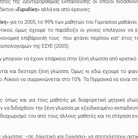
ητές της Δευτεροβάθμιας Εκπαίδευσης οι οποίοι διδάσκου
δίκτυο «
Ευρυδίκη
» αλλά και από έρευνες:
ίκη
» για το 2005, το 99% των μαθητών του Γυμνασίου μαθαίνει
οτικού, όμως έχουμε το παράδοξο οι γονείς επιλέγουν να 
κονομική επιβάρυνσή τους που φτάνει περίπου κατ’ έτος τ
ούπολογισμών της ΕΣΥΕ (2005).
δεν μπορούν να έχουν επάρκεια στην ξένη γλώσσα από κρατικό
ονται και δεύτερη ξένη γλώσσα. Όμως κι εδώ έχουμε το φαι
ο Λύκειο να συρρικνώνεται στο 10%. Τα Γερμανικά να είναι σ
ες όπως και για τους μαθητές με διαφορετική μητρική γλώ
ν να διδαχθούν την ξένη γλώσσα με εξειδικευμένο εκπαιδευτ
 διαχωρισμό του από τους άλλους μαθητές και τη στέρηση ε
ης γλώσσας –σε Δημοτικό και Γυμνάσιο- να αποτελέσουν αντι