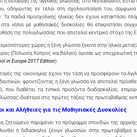
ι η εισαγωγή της αγγλικής γλώσσας στο Νηπιαγωγείο, έστω κ
ίου, οδηγώντας εν τέλει στη σχολειοποίησή του, σύμφω
 Τα παιδιά προσχολικής ηλικίας δεν έχουν κατακτήσει πλ
 στα νήπια με μαθησιακές δυσκολίες θα επικρατήσει σύγχ
θηση της πολυγλωσσίας που αποτελεί κεντρικό στόχο της Ε.Ε. 
 περισσότερες χώρες η ξένη γλώσσα ξεκινά στην ηλικία μεταξύ
ς χώρες (Πολωνία, Κύπρος και Βέλγιο) όρισαν ως υποχρεωτι
ool
in
Europe
2017
Editio
n
).
σταγές της οικονομίας έχουν την τάση να προσφέρουν τα Αγγ
δευτικών, φροντίζοντας η ξένη γλώσσα να αποτελεί πρόσθετ
, που διαθέτει τα τυπικά προσόντα διαδασκαλίας, επιμορ
ς γλώσσας ιδιαίτερα στις πρώτες τάξεις της πρωτοβάθμιας εκ
ι και Αλήθειες για τις Μαθησιακές Δυσκολίες
δα, ζητούμενο παραμένει το πρόγραμμα σπουδών της αρχική
ολυνθεί η διδασκαλία ξένων γλωσσών στην πρωτοβάθμια ε