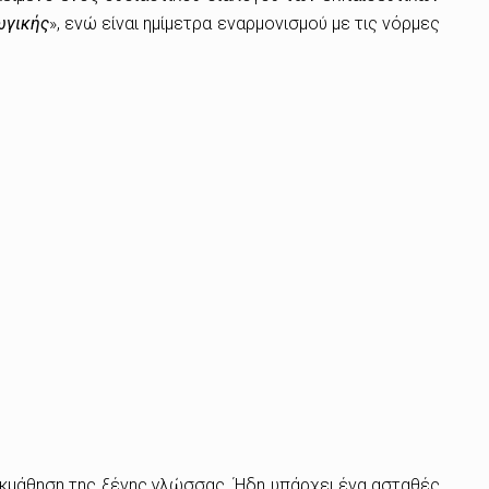
ωγικής
», ενώ είναι ημίμετρα εναρμονισμού με τις νόρμες
 εκμάθηση της ξένης γλώσσας. Ήδη υπάρχει ένα ασταθές