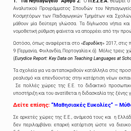
1. Για Νηπιαγωγείο Άρθρο 2:
Ο
Π.Ε.Σ.Ε.Α.
θεωρεί ότ
Αναλυτικού Προγράμματος Σπουδών του Νηπιαγωγε
Κοσμητόρων των Παιδαγωγικών Τμημάτων και Σχολών.
μάθουν μία δεύτερη γλώσσα. Τα δίγλωσσα νήπια και
νομοθετική ρύθμιση φαίνεται να απορρέει από την προώ
Ωστόσο, όπως αναφέρεται στο «
Ευρυδίκη
» 2017, στις
9 (Γερμανία, Φινλανδία, Πορτογαλία κ.ά). Μόλις τρει
(
Eurydice
Report
:
Key
Data
on
Teaching
Languages
at
Sch
Τα σχολεία για να ανταποκριθούν κατάλληλα στις προ
ρεαλισμό και επενδύοντας στην κατάρτιση νέων εκπαι
Σε πολλές χώρες της Ε.Ε. το διδακτικό προσωπικό
υποστήριξη και του ανατίθεται η διδασκαλία της ξένη
Δείτε επίσης:
“Μαθησιακές Ευκολίες” – Μύθο
Σε αρκετές χώρες της Ε.Ε., ανάμεσά τους και η Ελλά
δεν περιλαμβάνει επαρκή κατάρτιση ώστε να διευκ