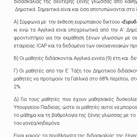
διδασκαλίας της δεύτερης ξένης γλώσσας από καθηγ
Δημοτικά. Σημαντικά είναι και όσα αποτυπώνονται στο 
Α) Σύμφωνα με την έκθεση ευρωπαϊκού δικτύου «
Ευρυδ
κι ενώ τα Αγγλικά είναι υποχρεωτικά από την Α΄ Δημ
φροντιστήριο για την εκμάθηση ξένων γλωσσών με οι
εταιρείας ICAP και τα δεδομένα των οικογενειακών πρ
Β) Οι μαθητές διδάσκονται Αγγλικά εννέα (9) έτη και 
Γ) Οι μαθητές από την Ε΄ Τάξη του Δημοτικού διδάσκ
μαθητές να προτιμούν τα Γαλλικά στο 68% περίπου, στ
2%.
Δ) Για τους μαθητές που έχουν μαθησιακές δυσκολί
Υπουργείου Παιδείας, ώστε οι μαθητές αυτοί να μπορού
το μάθημα και τη βαθμολογία της ξένης γλώσσας με το
του γονέα/κηδεμόνα.
Είναι καιρός τα προβλήματα της διδασκαλίας της ξέν