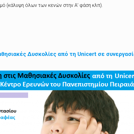
σμό (κάλυψη όλων των κενών στην Α’ φάση κλπ).
θησιακές Δυσκολίες από τη Unicert σε συνεργασί