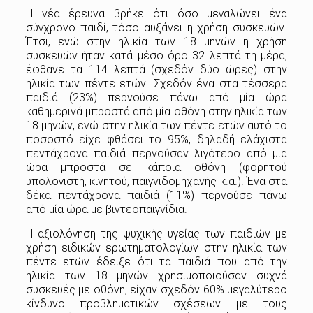
Η νέα έρευνα βρήκε ότι όσο μεγαλώνει ένα
σύγχρονο παιδί, τόσο αυξάνει η χρήση συσκευών.
Έτσι, ενώ στην ηλικία των 18 μηνών η χρήση
συσκευών ήταν κατά μέσο όρο 32 λεπτά τη μέρα,
έφθανε τα 114 λεπτά (σχεδόν δύο ώρες) στην
ηλικία των πέντε ετών. Σχεδόν ένα στα τέσσερα
παιδιά (23%) περνούσε πάνω από μία ώρα
καθημερινά μπροστά από μία οθόνη στην ηλικία των
18 μηνών, ενώ στην ηλικία των πέντε ετών αυτό το
ποσοστό είχε φθάσει το 95%, δηλαδή ελάχιστα
πεντάχρονα παιδιά περνούσαν λιγότερο από μια
ώρα μπροστά σε κάποια οθόνη (φορητού
υπολογιστή, κινητού, παιγνιδομηχανής κ.α.). Ένα στα
δέκα πεντάχρονα παιδιά (11%) περνούσε πάνω
από μία ώρα με βιντεοπαιγνίδια.
Η αξιολόγηση της ψυχικής υγείας των παιδιών με
χρήση ειδικών ερωτηματολογίων στην ηλικία των
πέντε ετών έδειξε ότι τα παιδιά που από την
ηλικία των 18 μηνών χρησιμοποιούσαν συχνά
συσκευές με οθόνη, είχαν σχεδόν 60% μεγαλύτερο
κίνδυνο προβληματικών σχέσεων με τους