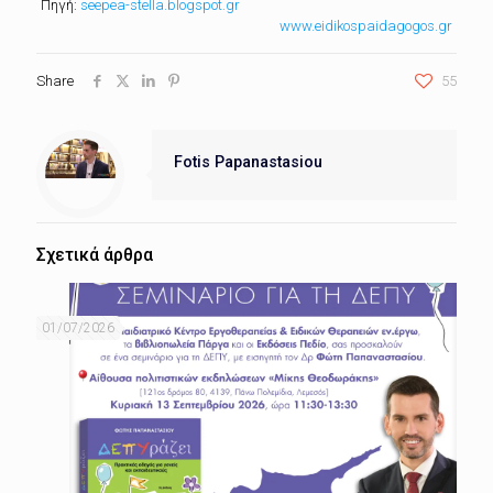
Πηγή:
seepea-stella.blogspot.gr
www.eidikospaidagogos.gr
Share
55
Fotis Papanastasiou
Σχετικά άρθρα
01/07/2026