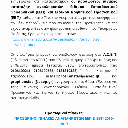
ενημερώνει ότι
καταρτίστηκαν
οι προσωρινοί πίνακες
κατάταξης αναπληρωτών Ειδικού Εκπαιδευτικού
Προσωπικού (ΕΕΠ) και Ειδικού Βοηθητικού Προσωπικού
(ΕΒΠ)
καθώς και ο Πίνακας Απορριπτέων με τους υποψηφίους
που δεν πληρούν τις προϋποθέσεις της Πρόσκλησης. Επίσης
έχουν αναρτηθεί στην ηλεκτρονική διεύθυνση του Υπουργείου
Παιδείας, Έρευνας και Θρησκευμάτων:
http://www.minedu.gov.gr/ekpaideutikoi-m/anaplirotes-
new/ebep-anapl
Οι υποψήφιοι μπορούν να υποβάλουν ένσταση στο
Α.Σ.Ε.Π.
(Ειδικό έντυπο ΑΣΕΠ ) από 27/8/2016, ημέρα Σάββατο έως και
31/8/2016, ημέρα Τετάρτη, μέσω τηλεομοιοτυπίας (fax:
2106400241
,
2106400686
,
2131319438
) ή μέσω ηλεκτρονικού
ταχυδρομείου (e-mail:
prosl.enstasi@asep.gr
και
grapt.enstasi@asep.gr
) αναγράφοντας το θέμα: «Ένσταση για
τους πίνακες αναπληρωτών Ειδικού Εκπαιδευτικού
Προσωπικού και Ειδικού Βοηθητικού Προσωπικού » και τον
αντίστοιχο κλάδο.
Προσωρινοί πίνακες
ΠΡΟΣΩΡΙΝΟI ΠΙΝΑΚEΣ ΑΝΑΠΛΗΡΩΤΩΝ EEΠ & ΕΒΠ 2016-
2017