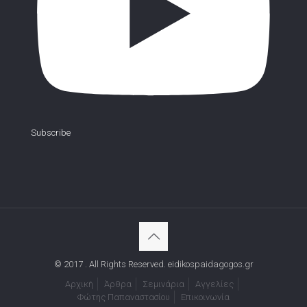
Subscribe
© 2017 . All Rights Reserved. eidikospaidagogos.gr
Αρχική
Άρθρα
Σεμινάρια
Αγγελίες
Φώτης Παπαναστασίου
Επικοινωνία