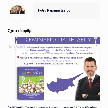
Fotis Papanastasiou
Σχετικά άρθρα
01/07/2026
“ΔΕΠΥράζει” στη Λεμεσό – Σεμινάριο για τη ΔΕΠΥ – Είσοδος