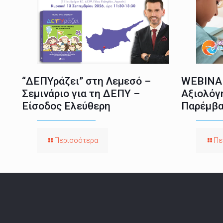
“ΔΕΠΥράζει” στη Λεμεσό –
WEBINAR
Σεμινάριο για τη ΔΕΠΥ –
Αξιολόγ
Είσοδος Ελεύθερη
Παρέμβα
Περισσότερα
Πε