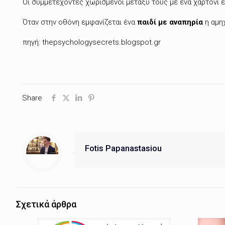
Οι συμμετέχοντες χωρισμένοι μεταξύ τους με ένα χαρτόνι έ
Όταν στην οθόνη εμφανίζεται ένα
παιδί με αναπηρία
η αμηχ
πηγή: thepsychologysecrets.blogspot.gr
Share
Fotis Papanastasiou
Σχετικά άρθρα