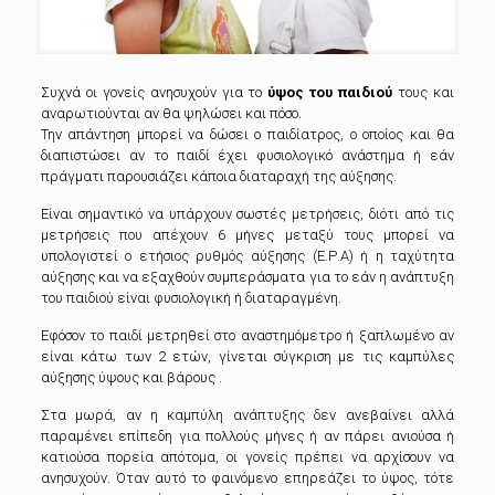
Συχνά οι γονείς ανησυχούν για το
ύψος του παιδιού
τους και
αναρωτιούνται αν θα ψηλώσει και πόσο.
Την απάντηση μπορεί να δώσει ο παιδίατρος, ο οποίος και θα
διαπιστώσει αν το παιδί έχει φυσιολογικό ανάστημα ή εάν
πράγματι παρουσιάζει κάποια διαταραχή της αύξησης.
Είναι σημαντικό να υπάρχουν σωστές μετρήσεις, διότι από τις
μετρήσεις που απέχουν 6 μήνες μεταξύ τους μπορεί να
υπολογιστεί ο ετήσιος ρυθμός αύξησης (Ε.Ρ.Α) ή η ταχύτητα
αύξησης και να εξαχθούν συμπεράσματα για το εάν η ανάπτυξη
του παιδιού είναι φυσιολογι­κή ή διαταραγμένη.
Εφόσον το παιδί μετρηθεί στο αναστημόμετρο ή ξαπλωμένο αν
είναι κάτω των 2 ετών, γίνεται σύγκριση με τις καμπύλες
αύξησης ύψους και βάρους .
Στα μωρά, αν η καμπύλη ανάπτυξης δεν ανεβαίνει αλλά
παραμένει επίπεδη για πολλούς μήνες ή αν πάρει ανιούσα ή
κατιούσα πορεία απότομα, οι γονείς πρέπει να αρχίσουν να
ανησυχούν. Όταν αυτό το φαινόμενο επηρεάζει το ύψος, τότε