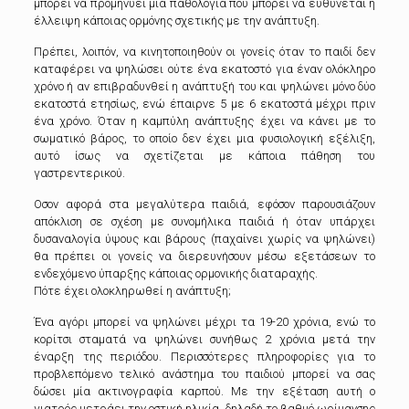
μπορεί να προμηνύει μια παθολογία που μπορεί να ευθύνεται η
έλλειψη κάποιας ορμόνης σχετικής με την ανάπτυξη.
Πρέπει, λοιπόν, να κινητοποιηθούν οι γονείς όταν το παιδί δεν
καταφέρει να ψηλώσει ούτε ένα εκατοστό για έναν ολόκληρο
χρόνο ή αν επιβραδυνθεί η ανάπτυξή του και ψηλώνει μόνο δύο
εκατοστά ετησίως, ενώ έπαιρνε 5 με 6 εκατοστά μέχρι πριν
ένα χρόνο. Όταν η καμπύλη ανάπτυξης έχει να κάνει με το
σωματικό βάρος, το οποίο δεν έχει μια φυσιολογική εξέλιξη,
αυτό ίσως να σχετίζεται με κάποια πάθηση του
γαστρεντερικού.
Οσον αφορά στα μεγαλύτερα παιδιά, εφόσον παρουσιάζουν
απόκλιση σε σχέση με συνομήλικα παιδιά ή όταν υπάρχει
δυσαναλογία ύψους και βάρους (παχαίνει χωρίς να ψηλώνει)
θα πρέπει οι γονείς να διερευνήσουν μέσω εξετάσεων το
ενδεχόμενο ύπαρξης κάποιας ορμονικής διαταραχής.
Πότε έχει ολοκληρωθεί η ανάπτυξη;
Ένα αγόρι μπορεί να ψηλώνει μέχρι τα 19-20 χρόνια, ενώ το
κορίτσι σταματά να ψηλώνει συνήθως 2 χρόνια μετά την
έναρξη της περιόδου. Περισσότερες πληροφορίες για το
προβλεπόμενο τελικό ανάστημα του παιδιού μπορεί να σας
δώσει μία ακτινογραφία καρπού. Mε την εξέταση αυτή ο
γιατρός μετράει την οστική ηλικία, δηλαδή το βαθμό ωρίμανσης