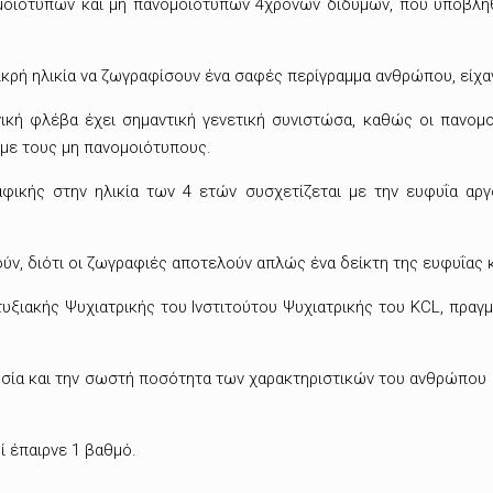
ομοιότυπων και μη πανομοιότυπων 4χρονων διδύμων, που υποβλή
ικρή ηλικία να ζωγραφίσουν ένα σαφές περίγραμμα ανθρώπου,
είχα
ική φλέβα έχει σημαντική γενετική συνιστώσα, καθώς οι πανομο
 με τους μη πανομοιότυπους.
ικής στην ηλικία των 4 ετών συσχετίζεται με την ευφυΐα αρ
ύν, διότι οι ζωγραφιές αποτελούν απλώς ένα δείκτη της ευφυΐας κ
τυξιακής Ψυχιατρικής του Ινστιτούτου Ψυχιατρικής του KCL, πρα
α και την σωστή ποσότητα των χαρακτηριστικών του ανθρώπου (λ.χ. 
ί έπαιρνε 1 βαθμό.