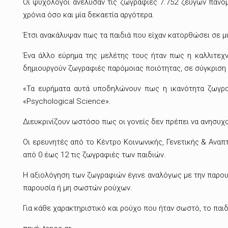
Οι ψυχολόγοι ανέλυσαν τις ζωγραφιές 7.752 ζευγών παν
χρόνια όσο και μία δεκαετία αργότερα.
Έτσι ανακάλυψαν πως τα παιδιά που είχαν κατορθώσει σε μ
Ένα άλλο εύρημα της μελέτης τους ήταν πως η καλλιτεχν
δημιουργούν ζωγραφιές παρόμοιας ποιότητας, σε σύγκριση
«Τα ευρήματα αυτά υποδηλώνουν πως η ικανότητα ζωγραφ
«Psychological Science».
Διευκρινίζουν ωστόσο πως οι γονείς δεν πρέπει να ανησυχο
Οι ερευνητές από το Κέντρο Κοινωνικής, Γενετικής & Αναπ
από 0 έως 12 τις ζωγραφιές των παιδιών.
Η αξιολόγηση των ζωγραφιών έγινε αναλόγως με την παρουσί
παρουσία ή μη σωστών ρούχων.
Για κάθε χαρακτηριστικό και ρούχο που ήταν σωστό, το παιδ