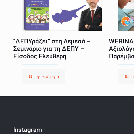
“ΔΕΠΥράζει” στη Λεμεσό –
WEBINAR
Σεμινάριο για τη ΔΕΠΥ –
Αξιολόγ
Είσοδος Ελεύθερη
Παρέμβα
Περισσότερα
Πε
Instagram