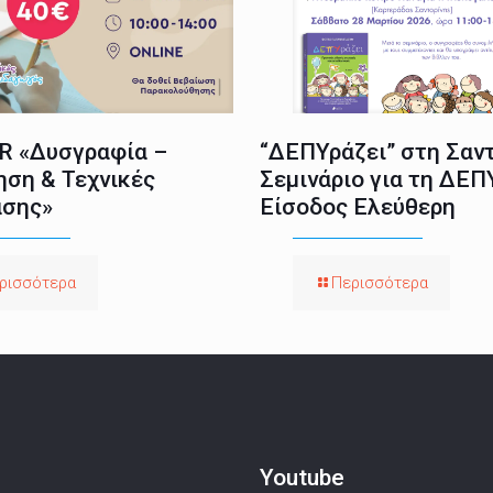
 «Δυσγραφία –
“ΔΕΠΥράζει” στη Σαντ
ηση & Τεχνικές
Σεμινάριο για τη ΔΕΠ
σης»
Είσοδος Ελεύθερη
ρισσότερα
Περισσότερα
Youtube