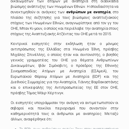
δικαιωμάτων των ατόμων με αναπηρία στη διαδικασία
βιώσιμης ανάπτυξης των Ηνωμένων Εθνών.
Η σπουδαιότητα να
συνεκτιμηθούν οι ανάγκες των
ανθρώπων με αναπηρία
, στο
πλαίσιο της συζήτησης για τους βιώσιμους αναπτυξιακούς
στόχους των Ηνωμένων Εθνών, αναγνωρίστηκε από τον γγ του
ΟΗΕ, Μπαν Κι-μουν,
ο οποίος και περιέλαβε την αναπηρία στους
στόχους της Αναπτυξιακής Ατζέντας του ΟΗΕ μετά το 2015.
Κεντρικοί εισηγητές στην εκδήλωση ήταν ο μόνιμος
αντιπρόσωπος της Ελλάδας στα Ηνωμένα Έθνη, πρέσβης
Μιχάλης Σπινέλλης,
ο οποίος ήταν και συντονιστής, ο βοηθός
γενικός γραμματέας του ΟΗΕ για θέματα Ανθρωπίνων
Δικαιωμάτων, Ιβάν Σιμόνοβιτς,
ο πρόεδρος της Εθνικής
Συνομοσπονδίας Ατόμων με Αναπηρία (ΕΣΑμεΑ), του
Ευρωπαϊκού Φόρουμ Ατόμων με Αναπηρία (EDF)
και της
Διεθνούς Συμμαχίας για την Αναπηρία, Γιάννης Βαρδακαστάνης
και ο επικεφαλής της Αντιπροσωπείας της ΕΕ στον ΟΗΕ,
πρέσβης Τόμας Μάιρ-Χέρτινγκ.
Οι εισηγητές υπογράμμισαν την ανάγκη να αντιμετωπιστούν οι
σοβαροί και ποικίλοι περιορισμοί που συναντούν στην
καθημερινότητά τους οι άνθρωποι με αναπηρίες.
Μεταξύ
άλλων, αναφέρθηκε ότι:
Το 80% των ανθρώπων αυτών ζουν στον αναπτυσσόμενο