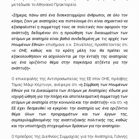
μετέδωσε το Αθηναϊκό Πρακτορείο.
«
Σήμερα, πάνω από ένα δισεκατομμύριο άνθρωποι, σε όλο τον
κόσμο, ζουν με αναπηρίες και πιστεύουμε ότι είναι σημαντικό να
εξασφαλιστεί η συμμετοχή τους σε πολιτικές που αφορούν την
ανάπτυξη,
δεδομένου ότι η προώθηση των δικαιωμάτων των
ατόμων με αναπηρία είναι βαθιά συνδεδεμένη με τις αρχές των
Ηνωμένων Εθνών
» επισήμανε ο κ. Σπινέλλης,
προσθέτοντας ότι
«
ο ΟΗΕ, καθώς και τα κράτη μέλη του θα πρέπει να
εξακολουθήσουν να ασχολούνται με την ένταξη της αναπηρίας
ως ένα οριζόντιο θέμα στην παγκόσμια ατζέντα για την
ανάπτυξη
».
Ο επικεφαλής της Αντιπροσωπείας της ΕΕ στον ΟΗΕ, πρέσβης
Τόμας Μάιρ-Χέρτινγκ, ανέφερε ότι
«
η Σύμβαση των Ηνωμένων
Εθνών για τα Δικαιώματα των Ατόμων με Αναπηρίες έδωσε μια
ισχυρή ώθηση για την πλήρη και αποτελεσματική συμμετοχή των
ατόμων με αναπηρία στην κοινωνία και την ανάπτυξη
»
και ότι «
η
ΕΕ έχει δεσμευθεί να εγκρίνει την αναπηρία ως ένα οριζόντιο
θέμα όλων των προγραμμάτων και των έργων της,
συμπεριλαμβανομένης της αναπτυξιακής πολιτικής της,
καθώς
και την υποστήριξη στοχευμένων δράσεων για την αναπηρία
».
Ο πρόεδρος της Διεθνούς Συμμαχίας για την Αναπηρία, Γιάννης