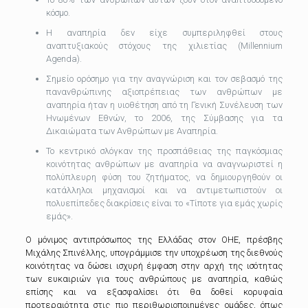
κόσμο.
Η αναπηρία δεν είχε συμπεριληφθεί στους
αναπτυξιακούς στόχους της χιλιετίας (Millennium
Agenda).
Σημείο ορόσημο για την αναγνώριση και τον σεβασμό της
πανανθρώπινης αξιοπρέπειας των ανθρώπων με
αναπηρία ήταν η υιοθέτηση
από τη Γενική Συνέλευση των
Ηνωμένων Εθνών, το 2006, της Σύμβασης για τα
Δικαιώματα των Ανθρώπων με Αναπηρία.
Το κεντρικό σλόγκαν της προσπάθειας της παγκόσμιας
κοινότητας ανθρώπων με αναπηρία να αναγνωριστεί η
πολύπλευρη φύση του ζητήματος,
να δημιουργηθούν οι
κατάλληλοι μηχανισμοί και να αντιμετωπιστούν οι
πολυεπίπεδες διακρίσεις είναι το «Τίποτε για εμάς χωρίς
εμάς».
Ο μόνιμος αντιπρόσωπος της Ελλάδας στον ΟΗΕ, πρέσβης
Μιχάλης Σπινέλλης, υπογράμμισε την υποχρέωση της διεθνούς
κοινότητας να δώσει ισχυρή έμφαση στην αρχή της ισότητας
των ευκαιριών για τους ανθρώπους με αναπηρία,
καθώς
επίσης και να εξασφαλίσει ότι θα δοθεί κορυφαία
προτεραιότητα στις πιο περιθωριοποιημένες ομάδες, όπως