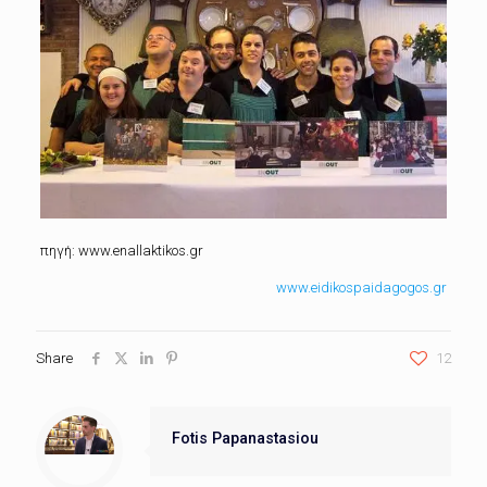
πηγή: www.enallaktikos.gr
www.eidikospaidagogos.gr
Share
12
Fotis Papanastasiou