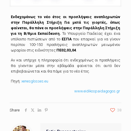
Ενδεχομένως το νέο έτος οι προσλήψεις αναπληρωτών
στην Παράλληλη Στήριξη
Για μετά τις γιορτές, όπως
φαίνεται, θα πάνε οι προσλήψεις στην Παράλληλη Στήριξη
για τη Β/θμια Εκπαίδευση.
Το Υπουργείο Παιδείας έχει ένα
υπόλοιπο πιστώσεων από το
ΕΣΠΑ
που επαρκεί για να γίνουν
περίπου 100-150 προσλήψεις αναπληρωτών μειωμένου
ωραρίου στις ειδικότητες
ΠΕ02,03,04
.
Αν και υπήρχε η πληροφορία ότι ενδεχομένως οι προσλήψεις
θα γίνονταν μέσα στην εβδομάδα φαίνεται ότι αυτό δεν
επιβεβαιώνεται και θα πάμε για το νέο έτος.
Πηγή:
xenesglosses.eu
www.eidikospaidagogos.gr
Share
38