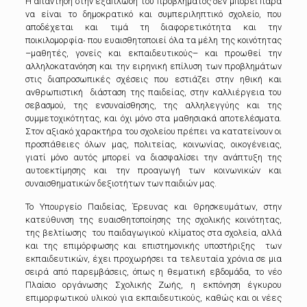
Η απάντηση στην εξάπλωση του προβλήματος δεν μπορεί παρά
να είναι το δημοκρατικό και συμπεριληπτικό σχολείο, που
αποδέχεται και τιμά τη διαφορετικότητα και την
ποικιλομορφία∙ που ευαισθητοποιεί όλα τα μέλη της κοινότητας
–μαθητές, γονείς και εκπαιδευτικούς– και προωθεί την
αλληλοκατανόηση και την ειρηνική επίλυση των προβλημάτων
στις διαπροσωπικές σχέσεις που εστιάζει στην ηθική και
ανθρωπιστική διάσταση της παιδείας, στην καλλιέργεια του
σεβασμού, της ενσυναίσθησης, της αλληλεγγύης και της
συμμετοχικότητας, και όχι μόνο στα μαθησιακά αποτελέσματα.
Στον αξιακό χαρακτήρα του σχολείου πρέπει να κατατείνουν οι
προσπάθειες όλων μας, πολιτείας, κοινωνίας, οικογένειας,
γιατί μόνο αυτός μπορεί να διασφαλίσει την ανάπτυξη της
αυτοεκτίμησης και την προαγωγή των κοινωνικών και
συναισθηματικών δεξιοτήτων των παιδιών μας.
Το Υπουργείο Παιδείας, Έρευνας και Θρησκευμάτων, στην
κατεύθυνση της ευαισθητοποίησης της σχολικής κοινότητας,
της βελτίωσης του παιδαγωγικού κλίματος στα σχολεία, αλλά
και της επιμόρφωσης και επιστημονικής υποστήριξης των
εκπαιδευτικών, έχει προχωρήσει τα τελευταία χρόνια σε μια
σειρά από παρεμβάσεις, όπως η θεματική εβδομάδα, το νέο
Πλαίσιο οργάνωσης Σχολικής Ζωής, η εκπόνηση έγκυρου
επιμορφωτικού υλικού για εκπαιδευτικούς, καθώς και οι νέες