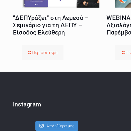
“ΔΕΠΥράζει” στη Λεμεσό –
WEBINAR
Σεμινάριο για τη ΔΕΠΥ –
Αξιολόγ
Είσοδος Ελεύθερη
Παρέμβα
Περισσότερα
Πε
Instagram
Ακολούθησε μας