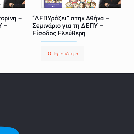
ορίνη –
“ΔΕΠΥράζει” στην Αθήνα –
Υ –
Σεμινάριο για τη ΔΕΠΥ –
Είσοδος Ελεύθερη
Περισσότερα