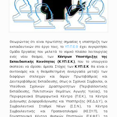
Θεωρώντας ότι είναι πρωτίστης σημασίας η υποστήριξη των
εκπαιδευτικών στο έργο τους,
το
ΥΠ.Π.Ε.Θ
έχει συγκροτήσει
Ομάδα Εργασίας που μελετά το νομικό πλαίσιο λειτουργίας
ενός νέου θεσμού, των
Κέντρων Υποστήριξης της
Εκπαιδευτικής Κοινότητας (Κ.ΥΠ.Ε.Κ.)
, που το υπουργείο
σκοπεύει να ιδρύσει άμεσα. Στόχος των
Κ.ΥΠ.Ε.Κ
. θα είναι ο
συντονισμός και η θεσμοθετημένη συνεργασία μεταξύ των
διαφόρων στελεχών και δομών Πρωτοβάθμιας και
Δευτεροβάθμιας Εκπαίδευσης, όπως οι Σχολικοί Σύμβουλοι, οι
Υπεύθυνοι Σχολικών Δραστηριοτήτων (Περιβαλλοντικής
Εκπαίδευσης, Πολιτιστικών Θεμάτων, Αγωγής Υγείας), τα
Περιφερειακά Επιμορφωτικά Κέντρα (Π.Ε.Κ.), τα Κέντρα
Διάγνωσης Διαφοροδιάγνωσης και Υποστήριξης (ΚΕ.Δ.Δ.Υ.), οι
Συμβουλευτικοί Σταθμοί Νέων (Σ.Σ.Ν.), τα Κέντρα
Συμβουλευτικής και Προσανατολισμού (ΚΕ.ΣΥ.Π), τα
Εργαστηριακά Κέντρα Φυσικών Επιστημών (Ε.Κ.Φ.Ε.), τα