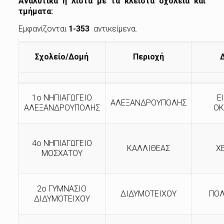
Αναλυτικά η λίστα με τα κλειστά σχολεία και
τμήματα:
Εμφανίζονται
1-353
αντικείμενα.
Σχολείο/Δομή
Περιοχή
1ο ΝΗΠΙΑΓΩΓΕΙΟ
Ε
ΑΛΕΞΑΝΔΡΟΥΠΟΛΗΣ
ΑΛΕΞΑΝΔΡΟΥΠΟΛΗΣ
ΟΚ
4ο ΝΗΠΙΑΓΩΓΕΙΟ
ΚΑΛΛΙΘΕΑΣ
Χ
ΜΟΣΧΑΤΟΥ
2ο ΓΥΜΝΑΣΙΟ
ΔΙΔΥΜΟΤΕΙΧΟΥ
ΠΟΛ
ΔΙΔΥΜΟΤΕΙΧΟY