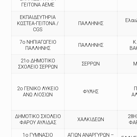
ΓΕΙΤΟΝΑ ΑΕΜΕ
ΕΚΠΑΙΔΕΥΤΗΡΙΑ
Ελαι
ΚΩΣΤΕΑ-ΓΕΙΤΟΝΑ /
ΠΑΛΛΗΝΗΣ
CGS
7ο ΝΗΠΙΑΓΩΓΕΙΟ
Κ
ΠΑΛΛΗΝΗΣ
ΠΑΛΛΗΝΗΣ
ΒΑ
21ο ΔΗΜΟΤΙΚΟ
ΣΕΡΡΩΝ
Μ
ΣΧΟΛΕΙΟ ΣΕΡΡΩΝ
2ο ΓΕΝΙΚΟ ΛΥΚΕΙΟ
Π
ΦΥΛΗΣ
ΑΝΩ ΛΙΟΣΙΩΝ
Α
ΔΗΜΟΤΙΚΟ ΣΧΟΛΕΙΟ
28Η
ΧΑΛΚΙΔΕΩΝ
ΦΑΡΟΥ ΑΥΛΙΔΑΣ
ΦΑ
1ο ΓΥΜΝΑΣΙΟ
ΑΓΙΩΝ ΑΝΑΡΓΥΡΩΝ –