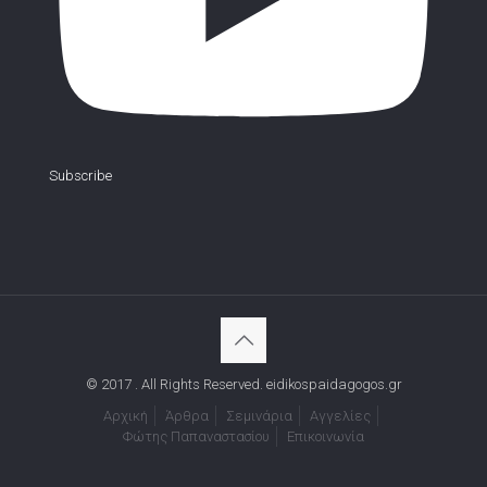
Subscribe
© 2017 . All Rights Reserved. eidikospaidagogos.gr
Αρχική
Άρθρα
Σεμινάρια
Αγγελίες
Φώτης Παπαναστασίου
Επικοινωνία