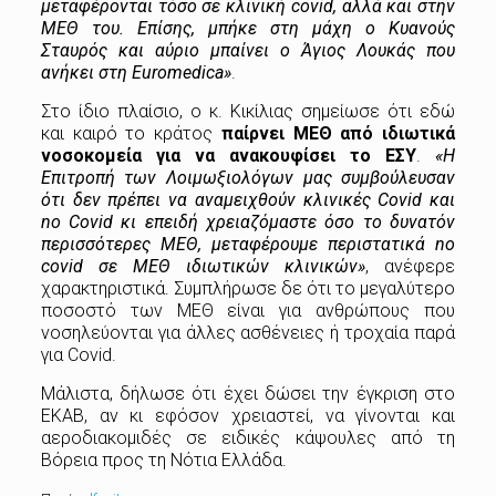
μεταφέρονται τόσο σε κλινική covid, αλλά και στην
ΜΕΘ του. Επίσης, μπήκε στη μάχη ο Κυανούς
Σταυρός και αύριο μπαίνει ο Άγιος Λουκάς που
ανήκει στη Euromedica»
.
Στο ίδιο πλαίσιο, ο κ. Κικίλιας σημείωσε ότι εδώ
και καιρό το κράτος
παίρνει ΜΕΘ από ιδιωτικά
νοσοκομεία για να ανακουφίσει το ΕΣΥ
.
«Η
Επιτροπή των Λοιμωξιολόγων μας συμβούλευσαν
ότι δεν πρέπει να αναμειχθούν κλινικές Covid και
no Covid κι επειδή χρειαζόμαστε όσο το δυνατόν
περισσότερες ΜΕΘ, μεταφέρουμε περιστατικά no
covid σε ΜΕΘ ιδιωτικών κλινικών»
, ανέφερε
χαρακτηριστικά. Συμπλήρωσε δε ότι το μεγαλύτερο
ποσοστό των ΜΕΘ είναι για ανθρώπους που
νοσηλεύονται για άλλες ασθένειες ή τροχαία παρά
για Covid.
Μάλιστα, δήλωσε ότι έχει δώσει την έγκριση στο
ΕΚΑΒ, αν κι εφόσον χρειαστεί, να γίνονται και
αεροδιακομιδές σε ειδικές κάψουλες από τη
Βόρεια προς τη Νότια Ελλάδα.