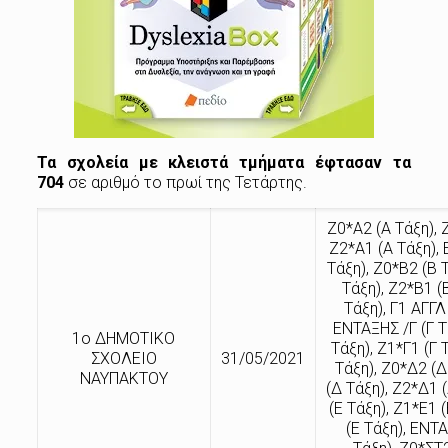
Τα σχολεία με κλειστά τμήματα έφτασαν τα
704
σε αριθμό το πρωί της Τετάρτης.
Ζ0*Α2 (Α Τάξη), 
Ζ2*Α1 (Α Τάξη),
Τάξη), Ζ0*Β2 (Β 
Τάξη), Ζ2*Β1 (Β
Τάξη), Γ1 ΑΓΓΛ
ΕΝΤΑΞΗΣ /Γ (Γ Τ
1ο ΔΗΜΟΤΙΚΟ
Τάξη), Ζ1*Γ1 (Γ 
ΣΧΟΛΕΙΟ
31/05/2021
Τάξη), Ζ0*Δ2 (Δ
ΝΑΥΠΑΚΤΟΥ
(Δ Τάξη), Ζ2*Δ1 
(Ε Τάξη), Ζ1*Ε1 
(Ε Τάξη), ΕΝΤ