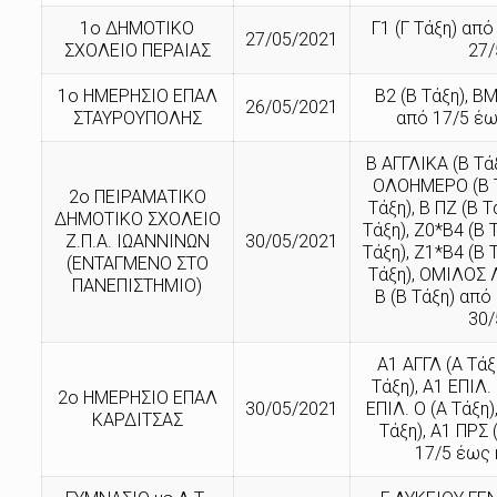
1ο ΔΗΜΟΤΙΚΟ
Γ1 (Γ Τάξη) από
27/05/2021
ΣΧΟΛΕΙΟ ΠΕΡΑΙΑΣ
27/
1ο ΗΜΕΡΗΣΙΟ ΕΠΑΛ
Β2 (Β Τάξη), Β
26/05/2021
ΣΤΑΥΡΟΥΠΟΛΗΣ
από 17/5 έω
Β ΑΓΓΛΙΚΑ (Β Τά
ΟΛΟΗΜΕΡΟ (Β Τά
2ο ΠΕΙΡΑΜΑΤΙΚΟ
Τάξη), Β ΠΖ (Β Τ
ΔΗΜΟΤΙΚΟ ΣΧΟΛΕΙΟ
Τάξη), Ζ0*Β4 (Β 
Ζ.Π.Α. ΙΩΑΝΝΙΝΩΝ
30/05/2021
Τάξη), Ζ1*Β4 (Β 
(ΕΝΤΑΓΜΕΝΟ ΣΤΟ
Τάξη), ΟΜΙΛΟΣ
ΠΑΝΕΠΙΣΤΗΜΙΟ)
Β (Β Τάξη) από
30/
Α1 ΑΓΓΛ (Α Τάξ
Τάξη), Α1 ΕΠΙΛ. 
2ο ΗΜΕΡΗΣΙΟ ΕΠΑΛ
30/05/2021
ΕΠΙΛ. Ο (Α Τάξη)
ΚΑΡΔΙΤΣΑΣ
Τάξη), Α1 ΠΡΣ 
17/5 έως 