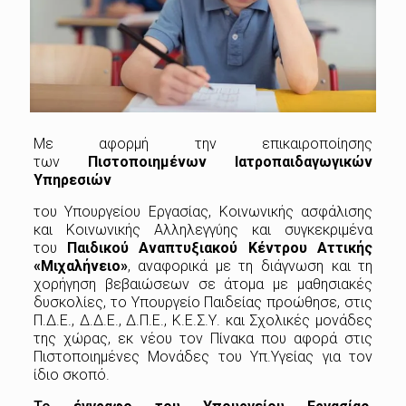
Με αφορμή την επικαιροποίησης
των
Πιστοποιημένων Ιατροπαιδαγωγικών
Υπηρεσιών
του Υπουργείου Εργασίας, Κοινωνικής ασφάλισης
και Κοινωνικής Αλληλεγγύης και συγκεκριμένα
του
Παιδικού Αναπτυξιακού Κέντρου Αττικής
«Μιχαλήνειο»
, αναφορικά με τη διάγνωση και τη
χορήγηση βεβαιώσεων σε άτομα με μαθησιακές
δυσκολίες, το Υπουργείο Παιδείας προώθησε, στις
Π.Δ.Ε., Δ.Δ.Ε., Δ.Π.Ε., Κ.Ε.Σ.Υ. και Σχολικές μονάδες
της χώρας, εκ νέου τον Πίνακα που αφορά στις
Πιστοποιημένες Μονάδες του Υπ.Υγείας για τον
ίδιο σκοπό.