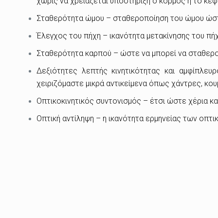
χωρίς να χρειάζεται υποστήριξη ο κορμός ή το κεφ
Σταθερότητα ώμου – σταθεροποίηση του ώμου ώστε 
Έλεγχος του πήχη – ικανότητα μετακίνησης του πή
Σταθερότητα καρπού – ώστε να μπορεί να σταθερο
Δεξιότητες λεπτής κινητικότητας και αμφίπλευ
χειριζόμαστε μικρά αντικείμενα όπως χάντρες, κουμ
Οπτικοκινητικός συντονισμός – έτσι ώστε χέρια κα
Οπτική αντίληψη – η ικανότητα ερμηνείας των οπτικ