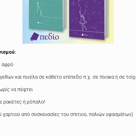
ισμού:
ε αφρό
εθών και πινέλα σε κάθετο επίπεδο π.χ. σε πίνακα ή σε τοί
ωρίς να πέφτει
με ρακέτες ή ρόπαλο!
ύ χαρτιού από συσκευασίες του σπιτιού, παλιών υφασμάτων)