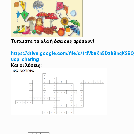
Τυπώστε τα όλα ή όσα σας αρέσουν!
https://drive.google.com/file/d/1tIVbnKn5DzhBnqK2
usp=sharing
Και οι λύσεις: