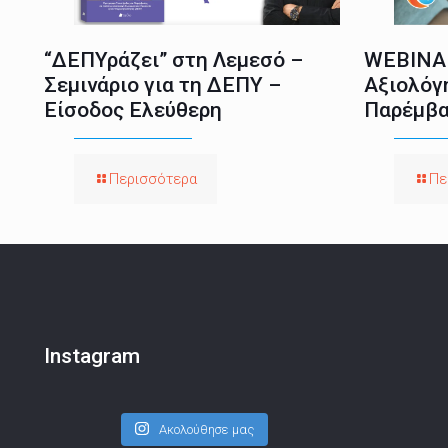
“ΔΕΠΥράζει” στη Λεμεσό –
WEBINAR
Σεμινάριο για τη ΔΕΠΥ –
Αξιολόγ
Είσοδος Ελεύθερη
Παρέμβα
Περισσότερα
Πε
Instagram
Ακολούθησε μας