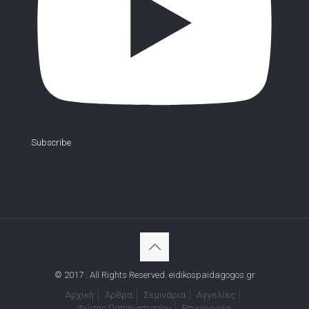
Subscribe
© 2017 . All Rights Reserved. eidikospaidagogos.gr
Αρχική
Άρθρα
Σεμινάρια
Αγγελίες
Φώτης Παπαναστασίου
Επικοινωνία