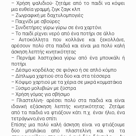
– Χρήση ψαλιδιού- ζητάμε από το παιδί να κόψει
μια ευθεία γραμμή, ζιγκ ζαγκ κλπ
– Ζωγραφική με δαχτυλομπογιές
– Παιχνίδι με σβούρες
– Συνδετήρες γύρω γύρω σε ένα χαρτόνι
– Το παιδί ρίχνει νερό από ένα ποτήρι σε άλλο
– Αυτοκόλλητα που κολλάνε και ξεκολλάνε,
αρέσουν πολύ στα παιδιά και είναι μια πολύ καλή
άσκηση λεπτής κινητικότητας
– Περνάμε λαστιχάκια γύρω από ένα μπουκάλι ή
ποτήρι
– Δέσιμο κορδέλας σε φιόγκο ή σε απλό κόμπο
– Δίπλωμα χαρτιού στα δύο και στα τέσσερα
– Κόψιμο χαρτιού με τα χέρια σε μικρά κομματάκια
– Ξύσιμο μολυβιών με ξύστρα
– Χρήση γόμας για σβήσιμο
– Πλαστελίνη- αρέσει πολύ στα παιδιά και είναι
ιδανική εξάσκηση λεπτής κινητικότητας. Ζητάμε
από τα παιδιά να φτιάξουν κάτι π.χ. έναν ήλιο, ένα
τετράγωνο,ένα σπίτι
Επίσης μια πολύ καλή άσκηση είναι να φτιάξουμε
δύο μπαλάκια από πλαστελίνη και να τα