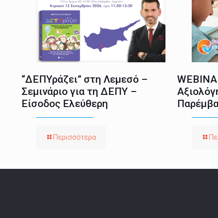
“ΔΕΠΥράζει” στη Λεμεσό –
WEBINAR
Σεμινάριο για τη ΔΕΠΥ –
Αξιολόγ
Είσοδος Ελεύθερη
Παρέμβα
Περισσότερα
Πε