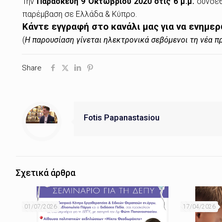
Την
Παρασκευή 9 Οκτωβρίου 2020 στις 6 μ.μ.
συνδεθε
παρέμβαση σε Ελλάδα & Κύπρο.
Κάντε εγγραφή στο κανάλι μας για να ενημε
(
Η παρουσίαση γίνεται ηλεκτρονικά σεβόμενοι τη νέα 
Share
Fotis Papanastasiou
Σχετικά άρθρα
01/07/2026
17/04/2026