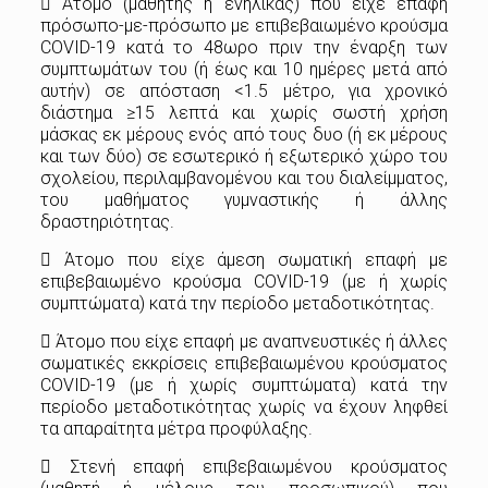
 Άτομο (μαθητής ή ενήλικας) που είχε επαφή
πρόσωπο-με-πρόσωπο με επιβεβαιωμένο κρούσμα
COVID-19 κατά το 48ωρο πριν την έναρξη των
συμπτωμάτων του (ή έως και 10 ημέρες μετά από
αυτήν) σε απόσταση <1.5 μέτρο, για χρονικό
διάστημα ≥15 λεπτά και χωρίς σωστή χρήση
μάσκας εκ μέρους ενός από τους δυο (ή εκ μέρους
και των δύο) σε εσωτερικό ή εξωτερικό χώρο του
σχολείου, περιλαμβανομένου και του διαλείμματος,
του μαθήματος γυμναστικής ή άλλης
δραστηριότητας.
 Άτομο που είχε άμεση σωματική επαφή με
επιβεβαιωμένο κρούσμα COVID-19 (με ή χωρίς
συμπτώματα) κατά την περίοδο μεταδοτικότητας.
 Άτομο που είχε επαφή με αναπνευστικές ή άλλες
σωματικές εκκρίσεις επιβεβαιωμένου κρούσματος
COVID-19 (με ή χωρίς συμπτώματα) κατά την
περίοδο μεταδοτικότητας χωρίς να έχουν ληφθεί
τα απαραίτητα μέτρα προφύλαξης.
 Στενή επαφή επιβεβαιωμένου κρούσματος