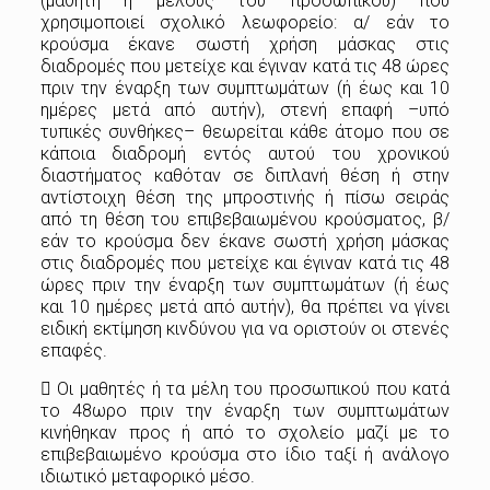
(μαθητή ή μέλους του προσωπικού) που
χρησιμοποιεί σχολικό λεωφορείο: α/ εάν το
κρούσμα έκανε σωστή χρήση μάσκας στις
διαδρομές που μετείχε και έγιναν κατά τις 48 ώρες
πριν την έναρξη των συμπτωμάτων (ή έως και 10
ημέρες μετά από αυτήν), στενή επαφή –υπό
τυπικές συνθήκες– θεωρείται κάθε άτομο που σε
κάποια διαδρομή εντός αυτού του χρονικού
διαστήματος καθόταν σε διπλανή θέση ή στην
αντίστοιχη θέση της μπροστινής ή πίσω σειράς
από τη θέση του επιβεβαιωμένου κρούσματος, β/
εάν το κρούσμα δεν έκανε σωστή χρήση μάσκας
στις διαδρομές που μετείχε και έγιναν κατά τις 48
ώρες πριν την έναρξη των συμπτωμάτων (ή έως
και 10 ημέρες μετά από αυτήν), θα πρέπει να γίνει
ειδική εκτίμηση κινδύνου για να οριστούν οι στενές
επαφές.
 Οι μαθητές ή τα μέλη του προσωπικού που κατά
το 48ωρο πριν την έναρξη των συμπτωμάτων
κινήθηκαν προς ή από το σχολείο μαζί με το
επιβεβαιωμένο κρούσμα στο ίδιο ταξί ή ανάλογο
ιδιωτικό μεταφορικό μέσο.