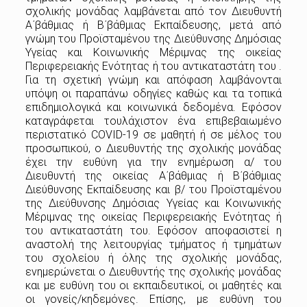
σχολικής μονάδας λαμβάνεται από τον Διευθυντή
Α΄βάθμιας ή Β΄βάθμιας Εκπαίδευσης, μετά από
γνώμη του Προϊσταμένου της Διεύθυνσης Δημόσιας
Υγείας και Κοινωνικής Μέριμνας της οικείας
Περιφερειακής Ενότητας ή του αντικαταστάτη του .
Για τη σχετική γνώμη και απόφαση λαμβάνονται
υπόψη οι παραπάνω οδηγίες καθώς και τα τοπικά
επιδημιολογικά και κοινωνικά δεδομένα. Εφόσον
καταγράφεται τουλάχιστον ένα επιβεβαιωμένο
περιστατικό COVID-19 σε μαθητή ή σε μέλος του
προσωπικού, ο Διευθυντής της σχολικής μονάδας
έχει την ευθύνη για την ενημέρωση α/ του
Διευθυντή της οικείας Α΄βάθμιας ή Β΄βάθμιας
Διεύθυνσης Εκπαίδευσης και β/ του Προϊσταμένου
της Διεύθυνσης Δημόσιας Υγείας και Κοινωνικής
Μέριμνας της οικείας Περιφερειακής Ενότητας ή
του αντικαταστάτη του. Εφόσον αποφασιστεί η
αναστολή της λειτουργίας τμήματος ή τμημάτων
του σχολείου ή όλης της σχολικής μονάδας,
ενημερώνεται ο Διευθυντής της σχολικής μονάδας
και με ευθύνη του οι εκπαιδευτικοί, οι μαθητές και
οι γονείς/κηδεμόνες. Επίσης, με ευθύνη του