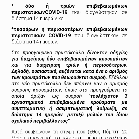
* δύο ή τριών επιβεβαιωμένων
περιστατικώνCOVID-19
που διαγνώστηκαν σε
διάστημα 14 ημερών και
*τεσσάρων ή περισσοτέρων επιβεβαιωμένων
περιστατικών COVID-19
που διαγνώστηκαν σε
διάστημα 14 ημερών.
Στο προηγούμενο πρωτόκολλο δίνονταν οδηγίες
για
διαχείριση δύο επιβεβαιωμένων κρουσμάτων
και για
διαχείριση τριών ή περισσότερων
.
Δηλαδή, ουσιαστικά, αυξάνεται κατά ένα ο αριθμός
των κρουσμάτων που θεωρούνται συρροή.
Εξάλλου
στο νέο πρωτόκολλο δεν υπάρχει καν ο ορισμός
συρροής κρουσμάτων, όπως στα προηγούμενα τα
οποία όριζαν ως συρροή
“τουλάχιστον 3
εργαστηριακά επιβεβαιωμένα κρούσματα με
συμπτωματική ή ασυμπτωματική λοίμωξη, σε
διάστημα 14 ημερών, μεταξύ μελών του ίδιου
σχολικού περιβάλλοντος”
Αυτά συμβαίνουν τη στιγμή που (χθες Πέμπτη 20
Μαίου απόγευμα) τα κλειστά τμήματα σχολείων