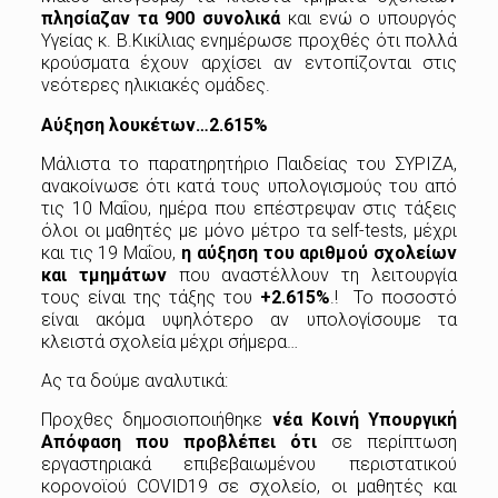
πλησίαζαν τα 900 συνολικά
και ενώ ο υπουργός
Υγείας κ. Β.Κικίλιας ενημέρωσε προχθές ότι πολλά
κρούσματα έχουν αρχίσει αν εντοπίζονται στις
νεότερες ηλικιακές ομάδες.
Αύξηση λουκέτων…2.615%
Μάλιστα το παρατηρητήριο Παιδείας του ΣΥΡΙΖΑ,
ανακοίνωσε ότι κατά τους υπολογισμούς του από
τις 10 Μαΐου, ημέρα που επέστρεψαν στις τάξεις
όλοι οι μαθητές με μόνο μέτρο τα self-tests, μέχρι
και τις 19 Μαΐου,
η αύξηση του αριθμού σχολείων
και τμημάτων
που αναστέλλουν τη λειτουργία
τους είναι της τάξης του
+2.615%
.! Το ποσοστό
είναι ακόμα υψηλότερο αν υπολογίσουμε τα
κλειστά σχολεία μέχρι σήμερα…
Ας τα δούμε αναλυτικά:
Προχθες δημοσιοποιήθηκε
νέα Κοινή Υπουργική
Απόφαση που προβλέπει ότι
σε περίπτωση
εργαστηριακά επιβεβαιωμένου περιστατικού
κορονοϊού COVID19 σε σχολείο, οι μαθητές και