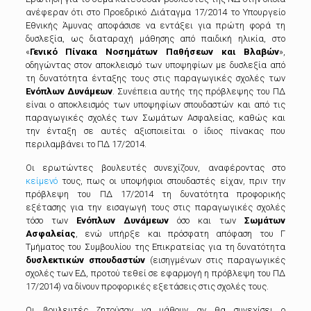
ανέφεραν ότι στο Προεδρικό Διάταγμα 17/2014 το Υπουργείο
Εθνικής Άμυνας αποφάσισε να εντάξει για πρώτη φορά τη
δυσλεξία, ως διαταραχή μάθησης από παιδική ηλικία, στο
«
Γενικό Πίνακα Νοσημάτων Παθήσεων και Βλαβών
»,
οδηγώντας στον αποκλεισμό των υποψηφίων με δυσλεξία από
τη δυνατότητα ένταξης τους στις παραγωγικές σχολές των
Ενόπλων Δυνάμεων
. Συνέπεια αυτής της πρόβλεψης του ΠΔ
είναι ο αποκλεισμός των υποψηφίων σπουδαστών και από τις
παραγωγικές σχολές των Σωμάτων Ασφαλείας, καθώς και
την ένταξη σε αυτές αξιοποιείται ο ίδιος πίνακας που
περιλαμβάνει το ΠΔ 17/2014.
Οι ερωτώντες βουλευτές συνεχίζουν, αναφέροντας στο
κείμενό
τους, πως οι υποψήφιοι σπουδαστές είχαν, πριν την
πρόβλεψη του ΠΔ 17/2014 τη δυνατότητα προφορικής
εξέτασης για την εισαγωγή τους στις παραγωγικές σχολές
τόσο των
Ενόπλων Δυνάμεων
όσο και των
Σωμάτων
Ασφαλείας
, ενώ υπήρξε και πρόσφατη απόφαση του Γ
Τμήματος του Συμβουλίου της Επικρατείας για τη δυνατότητα
δυσλεκτικών σπουδαστών
(εισηγμένων στις παραγωγικές
σχολές των ΕΔ, προτού τεθεί σε εφαρμογή η πρόβλεψη του ΠΔ
17/2014) να δίνουν προφορικές εξετάσεις στις σχολές τους.
Οι βουλευτές ζητούσαν να μάθουν αν θα συνεχίσει ο