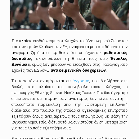
Στο πλαίσιο συνδιάσκεψης στελεχών του Υγειονομικού Σώματος
και των τριών Κλάδων των ΕΔ,
αναφορικά με τα τιθέμενα στην
αναφορά ζητήματα, κρίθηκε ότι οι έχοντες
μαθησιακές
δυσκολίες
εκπληρώνουν τη θητεία τους στις
Ένοπλες
Δυνάμεις
, όμως δεν μπορούν να εισαχθούν στις Παραγωγικές
Σχολές των ΕΔ λόγω
αντικειμενικών δυσχερειών
.
Τα παραπάνω αναφέρονται σε
έγγραφο
, που διαβίβασε στη
Βουλή, στα πλαίσια του κοινοβουλευτικού ελέγχου, ο
υφυπουργός Εθνικής Άμυνας Νικόλαος Τόσκας. Στο ίδιο έγγραφο
σημειώνεται ότι πέραν των ανωτέρω, δεν είναι δυνατή η
οποιαδήποτε παρέκκλιση από την υφιστάμενη επιλογική
διαδικασία, στο πλαίσιο της οποίας οι υγειονομικές επιτροπές
εξετάζουν όλους ανεξαιρέτως τους υποψηφίους με βάση την
ισχύουσα νομοθεσία, διότι αυτό θα συνιστούσε άνιση μεταχείριση
για τους λοιπούς εξεταζόμενους.
Ερώτηση για το θέμα κατέθεσαν βουλευτές της ΝΔ στην οποία