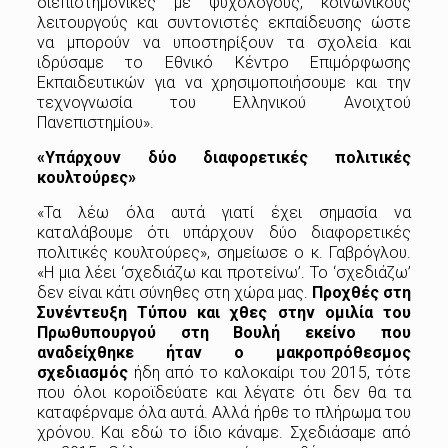
διεπιστημονικές με ψυχολόγους, κοινωνικούς
λειτουργούς και συντονιστές εκπαίδευσης ώστε
να μπορούν να υποστηρίξουν τα σχολεία και
ιδρύσαμε το Εθνικό Κέντρο Επιμόρφωσης
Εκπαιδευτικών για να χρησιμοποιήσουμε και την
τεχνογνωσία του Ελληνικού Ανοιχτού
Πανεπιστημίου».
«Υπάρχουν δύο διαφορετικές πολιτικές
κουλτούρες»
«Τα λέω όλα αυτά γιατί έχει σημασία να
καταλάβουμε ότι υπάρχουν δύο διαφορετικές
πολιτικές κουλτούρες», σημείωσε ο κ. Γαβρόγλου.
«Η μια λέει ‘σχεδιάζω και προτείνω’. Το ‘σχεδιάζω’
δεν είναι κάτι σύνηθες στη χώρα μας.
Προχθές στη
Συνέντευξη Τύπου και χθες στην ομιλία του
Πρωθυπουργού στη Βουλή εκείνο που
αναδείχθηκε ήταν ο μακροπρόθεσμος
σχεδιασμός
ήδη από το καλοκαίρι του 2015, τότε
που όλοι κοροϊδεύατε και λέγατε ότι δεν θα τα
καταφέρναμε όλα αυτά. Αλλά ήρθε το πλήρωμα του
χρόνου. Και εδώ το ίδιο κάναμε. Σχεδιάσαμε από