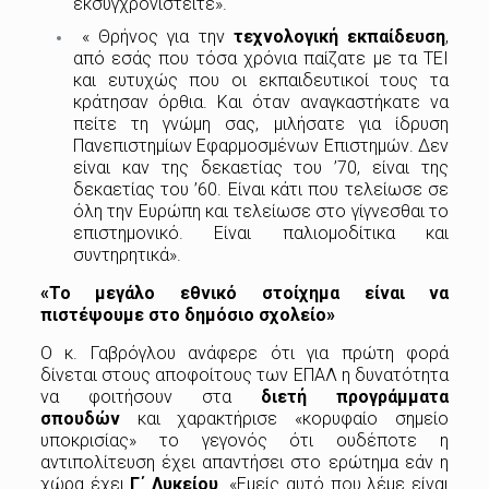
εκσυγχρονιστείτε».
« Θρήνος για την
τεχνολογική εκπαίδευση
,
από εσάς που τόσα χρόνια παίζατε με τα ΤΕΙ
και ευτυχώς που οι εκπαιδευτικοί τους τα
κράτησαν όρθια. Και όταν αναγκαστήκατε να
πείτε τη γνώμη σας, μιλήσατε για ίδρυση
Πανεπιστημίων Εφαρμοσμένων Επιστημών. Δεν
είναι καν της δεκαετίας του ’70, είναι της
δεκαετίας του ’60. Είναι κάτι που τελείωσε σε
όλη την Ευρώπη και τελείωσε στο γίγνεσθαι το
επιστημονικό. Είναι παλιομοδίτικα και
συντηρητικά».
«Το μεγάλο εθνικό στοίχημα είναι να
πιστέψουμε στο δημόσιο σχολείο»
Ο κ. Γαβρόγλου ανάφερε ότι για πρώτη φορά
δίνεται στους αποφοίτους των ΕΠΑΛ η δυνατότητα
να φοιτήσουν στα
διετή προγράμματα
σπουδών
και χαρακτήρισε «κορυφαίο σημείο
υποκρισίας» το γεγονός ότι ουδέποτε η
αντιπολίτευση έχει απαντήσει στο ερώτημα εάν η
χώρα έχει
Γ΄ Λυκείου
. «Εμείς αυτό που λέμε είναι