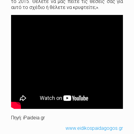
το 2015. Θέλετε να μας πείτε τις θέσεις σας για
αυτό το σχέδιο ή θέλετε να κρυφτείτε;».
Πηγή:
iPaideia.gr
www.eidikospaidagogos.gr