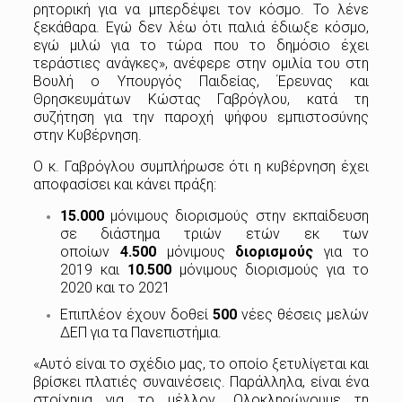
ρητορική για να μπερδέψει τον κόσμο. Το λένε
ξεκάθαρα. Εγώ δεν λέω ότι παλιά έδιωξε κόσμο,
εγώ μιλώ για το τώρα που το δημόσιο έχει
τεράστιες ανάγκες», ανέφερε στην ομιλία του στη
Βουλή ο Υπουργός Παιδείας, Έρευνας και
Θρησκευμάτων Κώστας Γαβρόγλου, κατά τη
συζήτηση για την παροχή ψήφου εμπιστοσύνης
στην Κυβέρνηση.
Ο κ. Γαβρόγλου συμπλήρωσε ότι η κυβέρνηση έχει
αποφασίσει και κάνει πράξη:
15.000
μόνιμους διορισμούς στην εκπαίδευση
σε διάστημα τριών ετών εκ των
οποίων
4.500
μόνιμους
διορισμούς
για το
2019 και
10.500
μόνιμους διορισμούς για το
2020 και το 2021
Επιπλέον έχουν δοθεί
500
νέες θέσεις μελών
ΔΕΠ για τα Πανεπιστήμια.
«Αυτό είναι το σχέδιο μας, το οποίο ξετυλίγεται και
βρίσκει πλατιές συναινέσεις. Παράλληλα, είναι ένα
στοίχημα για το μέλλον. Ολοκληρώνουμε τη