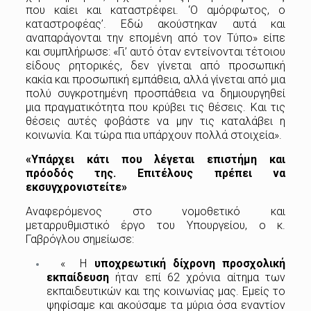
που καίει και καταστρέφει. ‘Ο αμόρφωτος, ο
καταστροφέας’. Εδώ ακούστηκαν αυτά και
αναπαράγονται την επομένη από τον Τύπο» είπε
και συμπλήρωσε: «Γι’ αυτό όταν εντείνονται τέτοιου
είδους ρητορικές, δεν γίνεται από προσωπική
κακία και προσωπική εμπάθεια, αλλά γίνεται από μια
πολύ συγκροτημένη προσπάθεια να δημιουργηθεί
μια πραγματικότητα που κρύβει τις θέσεις. Και τις
θέσεις αυτές φοβάστε να μην τις καταλάβει η
κοινωνία. Και τώρα πια υπάρχουν πολλά στοιχεία».
«Υπάρχει κάτι που λέγεται επιστήμη και
πρόοδός της. Επιτέλους πρέπει να
εκσυγχρονιστείτε»
Αναφερόμενος στο νομοθετικό και
μεταρρυθμιστικό έργο του Υπουργείου, ο κ.
Γαβρόγλου σημείωσε:
« Η
υποχρεωτική δίχρονη προσχολική
εκπαίδευση
ήταν επί 62 χρόνια αίτημα των
εκπαιδευτικών και της κοινωνίας μας. Εμείς το
ψηφίσαμε και ακούσαμε τα μύρια όσα εναντίον