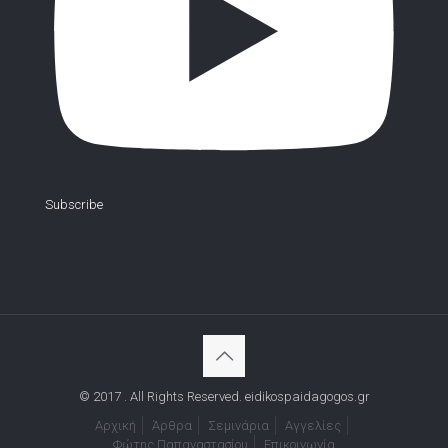
Subscribe
© 2017 . All Rights Reserved. eidikospaidagogos.gr
Αρχική
Άρθρα
Σεμινάρια
Αγγελίες
Φώτης Παπαναστασίου
Επικοινωνία