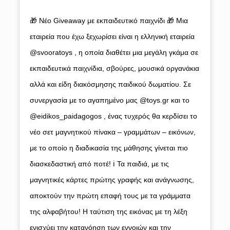
🎁 Νέο Giveaway με εκπαιδευτικό παιχνίδι 🎁 Μια
εταιρεία που έχω ξεχωρίσει είναι η ελληνική εταιρεία
@svooratoys , η οποία διαθέτει μια μεγάλη γκάμα σε
εκπαιδευτικά παιχνίδια, σβούρες, μουσικά οργανάκια
αλλά και είδη διακόσμησης παιδικού δωματίου. Σε
συνεργασία με το αγαπημένο μας @toys.gr και το
@eidikos_paidagogos , ένας τυχερός θα κερδίσει το
νέο σετ μαγνητικού πίνακα – γραμμάτων – εικόνων,
με το οποίο η διαδικασία της μάθησης γίνεται πιο
διασκεδαστική από ποτέ! ℹ️ Τα παιδιά, με τις
μαγνητικές κάρτες πρώτης γραφής και ανάγνωσης,
αποκτούν την πρώτη επαφή τους με τα γράμματα
της αλφαβήτου! Η ταύτιση της εικόνας με τη λέξη
ενισχύει την κατανόηση των εννοιών και την