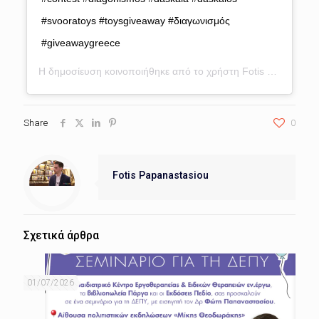
#svooratoys #toysgiveaway #διαγωνισμός
#giveawaygreece
Η δημοσίευση κοινοποιήθηκε από το χρήστη
Fotis Papanastasiou
Share
0
Fotis Papanastasiou
Σχετικά άρθρα
01/07/2026