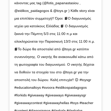
κάνοντας μας tag (@fotis_papanastasiou ,
@eidikos_paidagogos & @toys.gr ) Κάθε story είναι
μια επιπλέον συμμετοχή!! Όροι: 📙Ο διαγωνισμός
ισχύει για κατοίκους Ελλάδας 📙 Ο διαγωνισμός
ξεκινά την Πέμπτη 5/3 στις 11:00 π.μ και
ολοκληρώνεται την Παρασκευή 13/3 στις 11:00 π.μ.
📙Το δώρο θα αποσταλεί από @toys.gr κατόπιν
συνεννόησης. Ο νικητής θα ανακοινωθεί κάτω από
τη φωτογραφία του διαγωνισμού. Ο νικητής δέχεται
να δοθούν τα στοιχεία του στο @toys.gr για την
αποστολή του δώρου. Καλή επιτυχία!! 😊 #toysgr
#educationaltoys #svoora #eidikospaidagogos
#forkids #giveaway #giveaways #giveawaysgr
#giveawaycontest #giveawayhellas #toys #teacher
#contest #diagonismos #daskala #daskalos