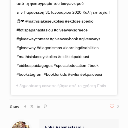
από τη φωτογραφία του διαγωνισμού
την Παρασκευή 31 Ιανουαρίου 2020 Καλή επιτυχία!!
😊❤ #mathisiakeseukolies #ekdoseispedio
#fotispapanastasiou #giveawaysgreece
#giveawaycontest #giveawaybook #giveaways
#giveaway #diagonismos #learningdisabilities
#mathisiakesdyskolies #eidikiekpaideusi
#eidikospaidagogos #specialeducation #book
#bookstagram #bookforkids #vivlio #ekpaideusi
Η δημοσίευση κοινοποιήθηκε από το χρήστη
Fotis Papanastasiou
Share
0
Fotis Papanastasiou