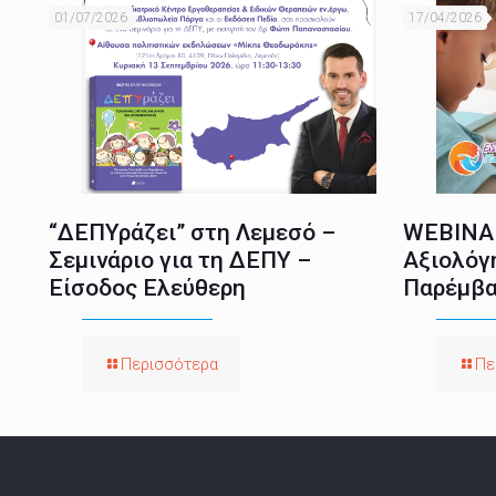
01/07/2026
17/04/2026
“ΔΕΠΥράζει” στη Λεμεσό –
WEBINAR
Σεμινάριο για τη ΔΕΠΥ –
Αξιολόγ
Είσοδος Ελεύθερη
Παρέμβα
Περισσότερα
Πε