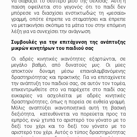
να διαβάζει το δεύτερο μισό της σελίδας. Αυτή η
παύση οφείλεται στο γεγονός ότι το παιδί δεν
μπόρεσε να διασχίσει ενστικτωδώς τη «μεσαία»
γραμμή, οπότε έπρεπε να σταματήσει και έπρεπε
να μετακινήσει σκόπιμα τα μάτια του στην επόμενη
λέξη για να συνεχίσει την ανάγνωση.
Συμβουλές για την επιτάχυνση της ανάπτυξης
μικρών κινητήρων του παιδιού σας
Οι αδρές κινητικές ικανότητες εξαρτώνται, σε
μεγάλο βαθμό, από δυνατούς μυς. Οι μύες
αποκτούν δύναμη μέσω επαναλαμβανόμενης
δραστηριότητας και πρακτικής. Για να επιταχύνετε
την ανάπτυξη του παιδιού σας, σε αυτόν τον τομέα,
επικεντρωθείτε στο να παρέχετε στο παιδί σας
ευκαιρίες να ασχολείται με αδρές κινητικές
δραστηριότητες, όπως η πορεία σε ευθεία γραμμή.
Μόλις αναπτύξει ικανοποιητικά αυτή τη βασική
δεξιότητα, κατευθύνεται να πορεύεται προς τα
εμπρός, ενώ χτυπά το αριστερό του γόνατο με το
δεξί του χέρι και το δεξί του γόνατο με το
αριστερό του χέρι. Αυτός ο τύπος δραστηριότητας