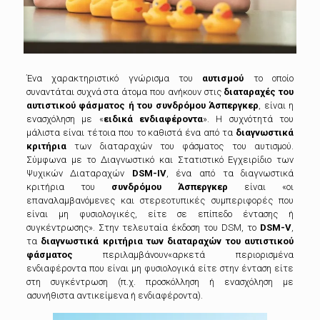
Ένα χαρακτηριστικό γνώρισμα του
αυτισμού
το οποίο
συναντάται συχνά στα άτομα που ανήκουν στις
διαταραχές του
αυτιστικού φάσματος ή του συνδρόμου Άσπεργκερ
,
είναι η
ενασχόληση με «
ειδικά ενδιαφέροντα
». Η συχνότητά του
μάλιστα είναι τέτοια που το καθιστά ένα από τα
διαγνωστικά
κριτήρια
των διαταραχών του φάσματος του αυτισμού.
Σύμφωνα με το Διαγνωστικό και Στατιστικό Εγχειρίδιο των
Ψυχικών Διαταραχών
DSM-IV
, ένα από τα διαγνωστικά
κριτήρια του
συνδρόμου Άσπεργκερ
είναι «οι
επαναλαμβανόμενες και στερεοτυπικές συμπεριφορές που
είναι μη φυσιολογικές, είτε σε επίπεδο έντασης ή
συγκέντρωσης». Στην τελευταία έκδοση του DSM, το
DSM-V
,
τα
διαγνωστικά κριτήρια των διαταραχών του αυτιστικού
φάσματος
περιλαμβάνουν«αρκετά περιορισμένα
ενδιαφέροντα που είναι μη φυσιολογικά είτε στην ένταση είτε
στη συγκέντρωση (π.χ. προσκόλληση ή ενασχόληση με
ασυνήθιστα αντικείμενα ή ενδιαφέροντα).