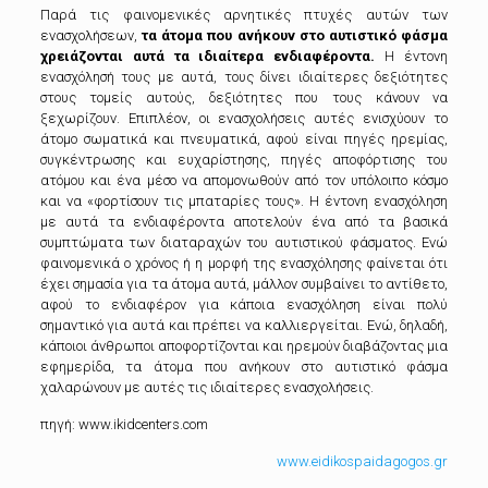
Παρά τις φαινομενικές αρνητικές πτυχές αυτών των
ενασχολήσεων,
τα άτομα που ανήκουν στο αυτιστικό φάσμα
χρειάζονται αυτά τα ιδιαίτερα ενδιαφέροντα.
Η έντονη
ενασχόλησή τους με αυτά, τους δίνει ιδιαίτερες δεξιότητες
στους τομείς αυτούς, δεξιότητες που τους κάνουν να
ξεχωρίζουν. Επιπλέον, οι ενασχολήσεις αυτές ενισχύουν το
άτομο σωματικά και πνευματικά, αφού είναι πηγές ηρεμίας,
συγκέντρωσης και ευχαρίστησης, πηγές αποφόρτισης του
ατόμου και ένα μέσο να απομονωθούν από τον υπόλοιπο κόσμο
και να «φορτίσουν τις μπαταρίες τους». Η έντονη ενασχόληση
με αυτά τα ενδιαφέροντα αποτελούν ένα από τα βασικά
συμπτώματα των διαταραχών του αυτιστικού φάσματος. Ενώ
φαινομενικά ο χρόνος ή η μορφή της ενασχόλησης φαίνεται ότι
έχει σημασία για τα άτομα αυτά, μάλλον συμβαίνει το αντίθετο,
αφού το ενδιαφέρον για κάποια ενασχόληση είναι πολύ
σημαντικό για αυτά και πρέπει να καλλιεργείται. Ενώ, δηλαδή,
κάποιοι άνθρωποι αποφορτίζονται και ηρεμούν διαβάζοντας μια
εφημερίδα, τα άτομα που ανήκουν στο αυτιστικό φάσμα
χαλαρώνουν με αυτές τις ιδιαίτερες ενασχολήσεις.
πηγή: www.ikidcenters.com
www.eidikospaidagogos.gr