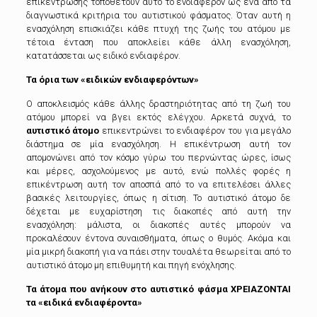
επικέντρωσης τοποθετούν αυτό το ενδιαφέρον ως ένα από τα
διαγνωστικά κριτήρια του αυτιστικού φάσματος. Όταν αυτή η
ενασχόληση επισκιάζει κάθε πτυχή της ζωής του ατόμου με
τέτοια ένταση που αποκλείει κάθε άλλη ενασχόληση,
κατατάσσεται ως ειδικό ενδιαφέρον.
Τα όρια των «ειδικών ενδιαφερόντων»
Ο αποκλεισμός κάθε άλλης δραστηριότητας από τη ζωή του
ατόμου μπορεί να βγει εκτός ελέγχου. Αρκετά συχνά, το
αυτιστικό άτομο
επικεντρώνει το ενδιαφέρον του για μεγάλο
διάστημα σε μία ενασχόληση. Η επικέντρωση αυτή τον
απομονώνει από τον κόσμο γύρω του περνώντας ώρες, ίσως
και μέρες, ασχολούμενος με αυτό, ενώ πολλές φορές η
επικέντρωση αυτή τον αποσπά από το να επιτελέσει άλλες
βασικές λειτουργίες, όπως η σίτιση. Το αυτιστικό άτομο δε
δέχεται με ευχαρίστηση τις διακοπές από αυτή την
ενασχόληση: μάλιστα, οι διακοπές αυτές μπορούν να
προκαλέσουν έντονα συναισθήματα, όπως ο θυμός. Ακόμα και
μία μικρή διακοπή για να πάει στην τουαλέτα θεωρείται από το
αυτιστικό άτομο μη επιθυμητή και πηγή ενόχλησης.
Τα άτομα που ανήκουν στο αυτιστικό φάσμα ΧΡΕΙΑΖΟΝΤΑΙ
τα «ειδικά ενδιαφέροντα»