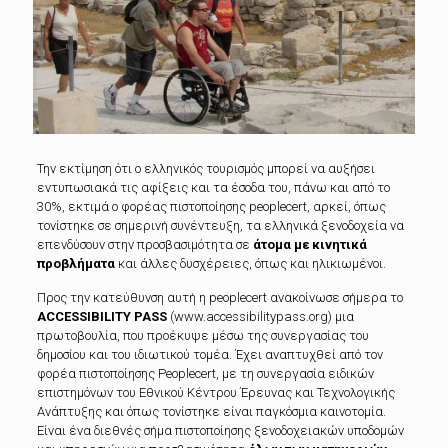
Την εκτίμηση ότι ο ελληνικός τουρισμός μπορεί να αυξήσει
εντυπωσιακά τις αφίξεις και τα έσοδα του, πάνω και από το
30%,
εκτιμά ο φορέας πιστοποίησης peoplecert, αρκεί, όπως
τονίστηκε σε σημερινή συνέντευξη, τα ελληνικά ξενοδοχεία να
επενδύσουν στην προσβασιμότητα σε
άτομα με κινητικά
προβλήματα
και άλλες δυσχέρειες, όπως και ηλικιωμένοι.
Προς την κατεύθυνση αυτή η peoplecert ανακοίνωσε σήμερα το
ACCESSIBILITY PASS
(www.accessibilitypass.org) μια
πρωτοβουλία, που προέκυψε μέσω της συνεργασίας του
δημοσίου και του ιδιωτικού τομέα. Έχει αναπτυχθεί από τον
φορέα πιστοποίησης Peoplecert, με τη συνεργασία ειδικών
επιστημόνων του Εθνικού Κέντρου Έρευνας και Τεχνολογικής
Ανάπτυξης και όπως τονίστηκε είναι παγκόσμια καινοτομία.
Είναι ένα διεθνές σήμα πιστοποίησης ξενοδοχειακών υποδομών