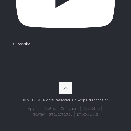
Subscribe
© 2017 . All Rights Reserved. eidikospaidagogos.gr
Αρχική
Άρθρα
Σεμινάρια
Αγγελίες
Φώτης Παπαναστασίου
Επικοινωνία