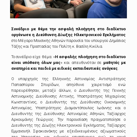
Συνέδριο με θέμα την ασφαλή πλοήγηση στο διαδίκτυο
οργάνωσε η Διεύθυνση Δίωξης Ηλεκτρονικού Εγκλήματος
στο Μέγαρο Μουσικής Αθηνών παρουσία του υπουργού Δημόσιας
Τάξης και Προστασίας του Πολίτη κ. Βασίλη Κικίλια.
Το συνέδριο είχε θέμα: «
Η ασφαλής πλοήγηση στο διαδίκτυο
είναι υπόθεση όλων μας
» και απευθυνόταν σε
μαθητές με
αναπηρία και παιδιά με ειδικές εκπαιδευτικές ανάγκες
.
Ο υπαρχηγός της Ελληνικής Αστυνομίας Αντιστράτηγος
Παπασπύρου Σπυρίδων, απηύθυνε χαιρετισμό ενώ
παρευρέθησαν, μεταξύ άλλων, ο Διευθυντής της Γενικής
Αστυνομικής Διεύθυνσης Αττικής, Υποστράτηγος Μιχαιρίνας
Κωνσταντίνος, ο Διευθυντής της Διεύθυνσης Οικονομικής
Αστυνομίας, Υποστράτηγος Διαμαντόπουλος Ιωάννης και ο
Διευθυντής της Διεύθυνσης Αστυνομίας Αθηνών, Ταξίαρχος
Αρκουμάνης Γεώργιος. Την παρουσίαση πραγματοποίησε ο
Διευθυντής της Δίωξης Ηλεκτρονικού Εγκλήματος, Ταξίαρχος
Εμμανουήλ Σφακιανάκης με εξειδικευμένους αξιωματικούς
της Υπηρεσίας και ειδικούς επιστήμονες ενώ το κοινό