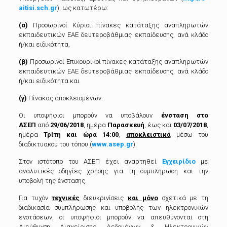
aitisi.sch.gr
), ως κατωτέρω:
(α)
Προσωρινοί Κύριοι πίνακες κατάταξης αναπληρωτών
εκπαιδευτικών ΕΑΕ δευτεροβάθμιας εκπαίδευσης, ανά κλάδο
ή/και ειδικότητα,
(β)
Προσωρινοί Επικουρικοί πίνακες κατάταξης αναπληρωτών
εκπαιδευτικών ΕΑΕ δευτεροβάθμιας εκπαίδευσης, ανά κλάδο
ή/και ειδικότητα και
(γ)
Πίνακας αποκλειομένων.
Οι υποψήφιοι μπορούν να υποβάλουν
ένσταση στο
ΑΣΕΠ
από
29/06/2018
, ημέρα
Παρασκευή
, έως και
03/07/2018
,
ημέρα
Τρίτη και ώρα 14:00
,
αποκλειστικά
μέσω του
διαδικτυακού του τόπου
(
www.asep.gr
)
.
Στον ιστότοπο του ΑΣΕΠ έχει αναρτηθεί
Εγχειρίδιο
με
αναλυτικές οδηγίες χρήσης για τη συμπλήρωση και την
υποβολή της ένστασης.
Για τυχόν
τεχνικές
διευκρινίσεις
και μόνο
σχετικά με τη
διαδικασία συμπλήρωσης και υποβολής των ηλεκτρονικών
ενστάσεων, οι υποψήφιοι μπορούν να απευθύνονται στη
Διεύθυνση Διαχείρισης Δεδομένων & Ηλεκτρονικών