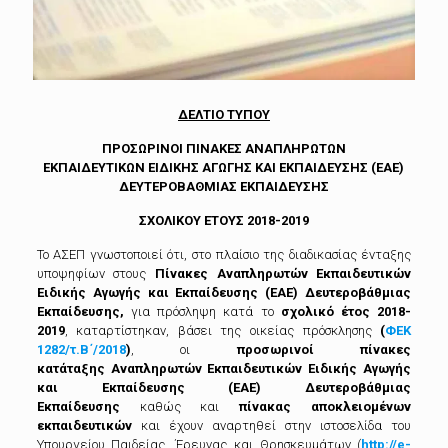
ΔΕΛΤΙΟ ΤΥΠΟΥ
ΠΡΟΣΩΡΙΝΟΙ ΠΙΝΑΚΕΣ ΑΝΑΠΛΗΡΩΤΩΝ
ΕΚΠΑΙΔΕΥΤΙΚΩΝ ΕΙΔΙΚΗΣ ΑΓΩΓΗΣ ΚΑΙ ΕΚΠΑΙΔΕΥΣΗΣ (
EAE
)
ΔΕΥΤΕΡΟΒΑΘΜΙΑΣ ΕΚΠΑΙΔΕΥΣΗΣ
ΣΧΟΛΙΚΟΥ ΕΤΟΥΣ 2018-2019
Το ΑΣΕΠ γνωστοποιεί ότι, στο πλαίσιο της διαδικασίας ένταξης
υποψηφίων στους
Πίνακες Αναπληρωτών Εκπαιδευτικών
Ειδικής Αγωγής και Εκπαίδευσης (ΕΑΕ) Δευτεροβάθμιας
Εκπαίδευσης
,
για πρόσληψη κατά το
σχολικό έτος 2018-
2019
, καταρτίστηκαν, βάσει της οικείας πρόσκλησης
(
ΦΕΚ
1282/τ.Β΄/2018
)
, οι
προσωρινοί πίνακες
κατάταξης
Αναπληρωτών Εκπαιδευτικών Ειδικής Αγωγής
και Εκπαίδευσης (ΕΑΕ) Δευτεροβάθμιας
Εκπαίδευσης
καθώς και
πίνακας αποκλειομένων
εκπαιδευτικών
και έχουν αναρτηθεί στην ιστοσελίδα του
Υπουργείου Παιδείας, Έρευνας και Θρησκευμάτων (
http://e-