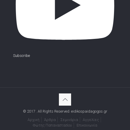
Subscribe
© 2017 . All Rights Reserved. eidikospaidagogos.gr
Αρχική
Άρθρα
Σεμινάρια
Αγγελίες
Φώτης Παπαναστασίου
Επικοινωνία