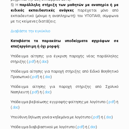
5) Η
παράλληλη στήριξη των μαθητών με αναπηρία ή με
ειδικές εκπαιδευτικές ανάγκες
παρέχεται μόνο από
εκπαιδευτικό (μόνιμο η αναπληρωτή) του ΥΠΟΠΑΙΘ, σύμφωνα
με τις κείμενες διατάξεις.
Διαβάστε την εγκύκλιο
Κατεβάστε τα παρακάτω υποδείγματα εγγράφων σε
επεξεργάσιμη ή όχι μορφή:
Υπόδειγμα αίτησης για έγκριση παροχής νέας παράλληλης
στήριξης (.
pdf
) ή (.
doc
)
Υπόδειγμα αίτησης για παροχή στήριξης από Ειδικό Βοηθητικό
Προσωπικό (.
pdf
) ή (.
doc
)
Υπόδειγμα αίτησης για παροχή στήριξης από Σχολικό
Νοσηλευτή (.
pdf
) ή (.
doc
)
Υπόδειγμα βεβαίωσης εγγραφής-φοίτησης με λογότυπο (.
pdf
) ή
(.
doc
)
Υπεύθυνη δήλωση γονέα-κηδεμόνα με λογότυπο (.
pdf
) ή (.
doc
)
Υπόδειγμα διαβιβαστικού με λογότυπο (.
pdf
) ή (.
doc
)