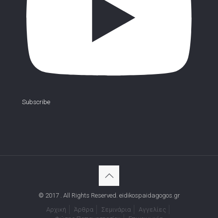
Subscribe
© 2017 . All Rights Reserved. eidikospaidagogos.gr
Αρχική
Άρθρα
Σεμινάρια
Αγγελίες