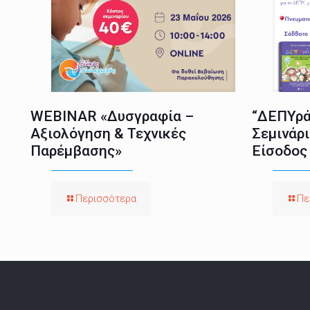
WEBINAR «Δυσγραφία –
“ΔΕΠΥρά
Αξιολόγηση & Τεχνικές
Σεμινάρι
Παρέμβασης»
Είσοδος
Περισσότερα
Πε