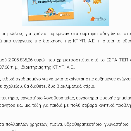
 οι μελέτες για χρόνια παρέμεναν στα συρτάρια οδηγώντας στ
 από ενέργειες της διοίκησης της ΚΤ.ΥΠ. Α.Ε., η οποία το έθ
ύ 2.905.835,26 ευρώ -που χρηματοδοτείται από το ΕΣΠΑ (ΠΕΠ Ατ
66 τ. μ., ιδιοκτησίας της ΚΤ.ΥΠ. Α.Ε..
ειδικά σχεδιασμένο για να ανταποκρίνεται στις αυξημένες ανάγκ
σχολείου, θα διαθέτει δυο βιοκλιματικά κτίρια.
πευτήριο, εργαστήριο λογοθεραπείας, εργαστήρια φυσικής-χημείας
ι φαγητού και μια τάξη για παιδιά με πολύ σοβαρά κινητικά προ
σα πολλαπλών χρήσεων, πισίνα, υδροθεραπευτήριο, γυμναστήριο,