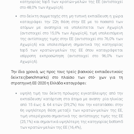
κατηγορίας top5 των κρατών-μελών της ΕΕ (αντιστοιχεί
στο 48,0% των ΑχωρίςΑ).
στο δείκτη συμμετοχής στη μη-τυπική εκπαίδευση η χώρα
καταγράφει την 22η θέση στην ΕΕ με το ποσοστό των
ατόμων με αναπηρία να υπολείπεται των ΑχωρίςΑ
(αντιστοιχεί στο 15,0% των ΑχωρίςΑ), τιμή υπολειπόμενη
της αντίστοιχης τιμής στην ΕΕ (αντιστοιχεί στο 76,0% των
ΑχωρίςΑ) και υπολειπόμενη σημαντικά της κατηγορίας
top5 των κρατών-μελών της ΕΕ όπου καταγράφεται
ισόρροπη εκπροσώπηση (αντιστοιχεί στο 96,0% των
ΑχωρίςΑ).
Την ίδια χρονιά, ως προς τους τρείς βασικούς εκπαιδευτικούς
δείκτες(benchmarks) στο πλαίσιο των στό- χων για τη
στρατηγική ΕΕ-2020 η Ελλάδα καταγράφει:
υψηλή τιμή του δείκτη πρόωρης εγκατάλειψης από την
εκπαίδευση/ κατάρτιση στα άτομα με αναπη- ρία ηλικίας
από 15 έως & 64 ετών (39,2%) που την κατατάσσει στην
6η υψηλότερη θέση μεταξύ των κρατών-μελών της ΕΕ,
τιμή υπερέχουσα σημαντικά της αντίστοιχης τιμής της ΕΕ
(25,1%) και σημαντικά υψηλότερη της κατηγορίας bottom5
των κρατών-μελών της ΕΕ (16,4%),