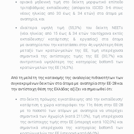
οριακά μηδενική τιμή στο δείκτη μορφωτικό επίπεδο
τριτοβάθμιας εκπαίδευσης (απόφοιτοι ISCED 5-6 στους
νέους ηλικίας από 30 έως & 34 ετών) στα άτομα με
αναπηρία, και
ιδιαίτερα υψηλή τιμή (55,3%) του δείκτη ΝΕΕΤs
(νέοι ηλικίας από 15 έως & 34 ετών ταυτόχρονα εκτός
εκπαίδευσης/ κατάρτισης & εργασίας) στα άτομα
με αναπηρία που την κατατάσσει στην 4η υψηλότερη θέση
μεταξύ των κρατών-μελών της ΕΕ, τιμή υπερέχουσα
σημαντικά της αντίστοιχης τιμής της ΕΕ (30,7%) και
συντριπτικά υψηλότερη της κατηγορίας bottom5 των
κρατών-μελών της ΕΕ (16,3%).
Από τη μελέτη της κατανομής της αναλογίας πιθανοτήτων των
συγκεκριμένων δεικτών στα άτομα με αναπηρία στην ΕΕ-28 και
την αντίστοιχη θέση της Ελλάδας αξίζει να σημειωθεί ότι:
στο δείκτη πρόωρης εγκατάλειψης από την εκπαίδευση/
κατάρτιση η χώρα καταγράφει την 11η θέση στην ΕΕ-28
με το ποσοστό των ατόμων με αναπηρία να υπερέχει
σημαντικά των ΑχωρίςΑ (κατά 211,0%), τιμή υπερέχουσα
της αντίστοιχης τιμής στην ΕΕ (υπεροχή κατά 102,0%) και
σημαντικά υπερέχουσα της κατηγορίας bottom5 των
κρατών-μελών της ΕΕ (υπεροχή κατά 66,0%).