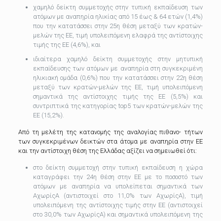
χαμηλό δείκτη συμμετοχής στην τυπική εκπαίδευση των
ατόμων με αναπηρία ηλικίας από 15 έως & 64 ετών (1,4%)
που την κατατάσσει στην 25η θέση μεταξύ των κρατών-
μελών της ΕΕ, τιμή υπολειπόμενη ελαφρά της αντίστοιχης
τιμής της ΕΕ (4,6%), και
ιδιαίτερα χαμηλό δείκτη συμμετοχής στην μητυπική
εκπαίδευσης των ατόμων με αναπηρία στη συγκεκριμένη
ηλικιακή ομάδα (0,6%) που την κατατάσσει στην 22η θέση
μεταξύ των κρατών-μελών της ΕΕ, τιμή υπολειπόμενη
σημαντικά της αντίστοιχης τιμής της ΕΕ (5,5%) και
συντριπτικά της κατηγορίας top5 των κρατών-μελών της
ΕΕ (15,2%).
Από τη μελέτη της κατανομής της αναλογίας πιθανο- τήτων
των συγκεκριμένων δεικτών στα άτομα με αναπηρία στην ΕΕ
και την αντίστοιχη θέση της Ελλάδας αξίζει να σημειωθεί ότι:
στο δείκτη συμμετοχή στην τυπική εκπαίδευση η χώρα
καταγράφει την 24η θέση στην ΕΕ με το ποσοστό των
ατόμων με αναπηρία να υπολείπεται σημαντικά των
ΑχωρίςΑ (αντιστοιχεί στο 11,0% των ΑχωρίςΑ), τιμή
υπολειπόμενη της αντίστοιχης τιμής στην ΕΕ (αντιστοιχεί
στο 30,0% των ΑχωρίςΑ) και σημαντικά υπολειπόμενη της