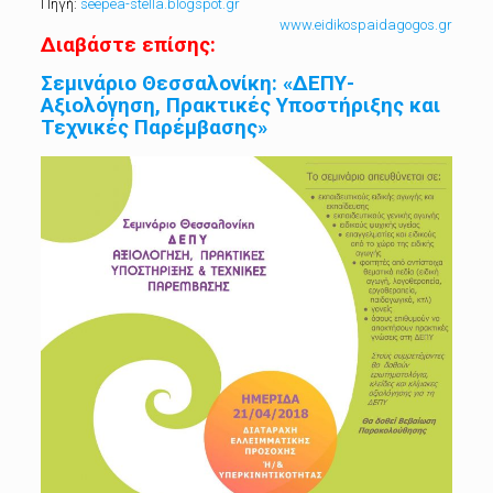
Πηγή:
seepea-stella.blogspot.gr
www.eidikospaidagogos.gr
Διαβάστε επίσης:
Σεμινάριο Θεσσαλονίκη: «ΔΕΠΥ-
Αξιολόγηση, Πρακτικές Υποστήριξης και
Τεχνικές Παρέμβασης»