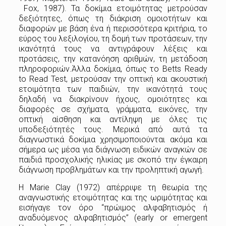
Fox, 1987). Τα δοκίμια ετοιμότητας μετρούσαν
δεξιότητες, όπως τη διάκριση ομοιοτήτων και
διαφορών με βάση ένα ή περισσότερα κριτήρια, το
εύρος του λεξιλογίου, τη δομή των προτάσεων, την
ικανότητά τους να αντιγράφουν λέξεις και
προτάσεις, την κατανόηση αριθμών, τη μετάδοση
πληροφοριών.Άλλα δοκίμια, όπως το Betts Ready
to Read Test, μετρούσαν την οπτική και ακουστική
ετοιμότητα των παιδιών, την ικανότητά τους
δηλαδή να διακρίνουν ήχους, ομοιότητες και
διαφορές σε σχήματα, γράμματα, εικόνες, την
οπτική αίσθηση και αντίληψη με όλες τις
υποδεξιότητές τους. Μερικά από αυτά τα
διαγνωστικά δοκίμια χρησιμοποιούνται ακόμα και
σήμερα ως μέσα για διάγνωση ειδικών αναγκών σε
παιδιά προσχολικής ηλικίας με σκοπό την έγκαιρη
διάγνωση προβλημάτων και την προληπτική αγωγή.
Η Marie Clay (1972) απέρριψε τη θεωρία της
αναγνωστικής ετοιμότητας και της ωριμότητας και
εισήγαγε τον όρο “πρώιμος αλφαβητισμός ή
αναδυόμενος αλφαβητισμός” (early or emergent