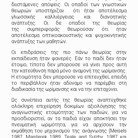
διιστάμενες απόψεις. Οι οπαδοί των γνωστικών
θεωριών υποστήριζαν ότι ήταν αποτέλεσμα
γλωσσικής καλλιέργειας και διανοητικής
ανάπτυξης. Οι δε οπαδοί της θεωρίας
της συμπεριφοράς θεωρούσαν ότι ήταν
αποτέλεσμα οπτικοακουστικής και ψυχοκινητικής
ανάπτυξης των μαθητών.
Οι επιδράσεις της πιο πάνω θεωρίας στην
εκπαίδευση ήταν φανερές. Εάν το παιδί δεν ήταν
έτοιμο, τίποτα δεν μπορούσε να γίνει προς αυτή
την κατεύθυνση παρά μόνο αναμονή της ωρίμανσης.
Η ετοιμότητα δεν μπορούσε να επιτευχθεί, επειδή
το περιβάλλον ήταν αδύναμο να παρέμβει στη
διαδικασία της ωρίμανσης και να την επιταχύνει.
Ως συνέπεια αυτής της θεωρίας αναπτύχθηκε
ολόκληρη επιχείρηση δοκιμίων αξιολόγησης της
αναγνωστικής ετοιμότητας των παιδιών, για να
προσδιοριστεί, αν τα παιδιά είχαν αποκτήσει την
πνευματική ωριμότητα, για να αρχίσουν την
εκμάθηση του μηχανισμού της ανάγνωσης (Meisels
1987, Majsterek 1989, Teale and Sulzby, 1987 και