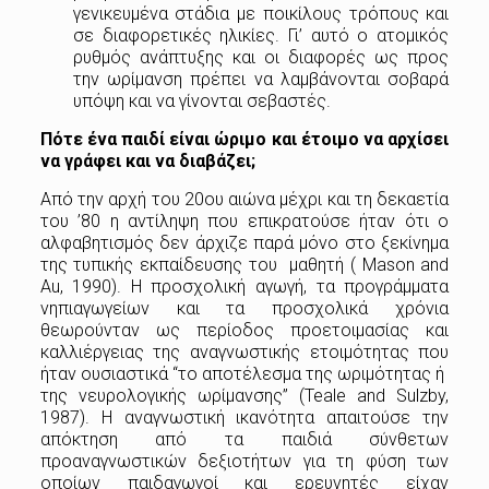
γενικευμένα στάδια με ποικίλους τρόπους και
σε διαφορετικές ηλικίες. Γι’ αυτό ο ατομικός
ρυθμός ανάπτυξης και οι διαφορές ως προς
την ωρίμανση πρέπει να λαμβάνονται σοβαρά
υπόψη και να γίνονται σεβαστές.
Πότε ένα παιδί είναι ώριμο και έτοιμο να αρχίσει
να γράφει και να διαβάζει;
Από την αρχή του 20ου αιώνα μέχρι και τη δεκαετία
του ’80 η αντίληψη που επικρατούσε ήταν ότι ο
αλφαβητισμός δεν άρχιζε παρά μόνο στο ξεκίνημα
της τυπικής εκπαίδευσης του μαθητή ( Mason and
Au, 1990). H προσχολική αγωγή, τα προγράμματα
νηπιαγωγείων και τα προσχολικά χρόνια
θεωρούνταν ως περίοδος προετοιμασίας και
καλλιέργειας της αναγνωστικής ετοιμότητας που
ήταν ουσιαστικά “το αποτέλεσμα της ωριμότητας ή
της νευρολογικής ωρίμανσης” (Teale and Sulzby,
1987). Η αναγνωστική ικανότητα απαιτούσε την
απόκτηση από τα παιδιά σύνθετων
προαναγνωστικών δεξιοτήτων για τη φύση των
οποίων παιδαγωγοί και ερευνητές είχαν