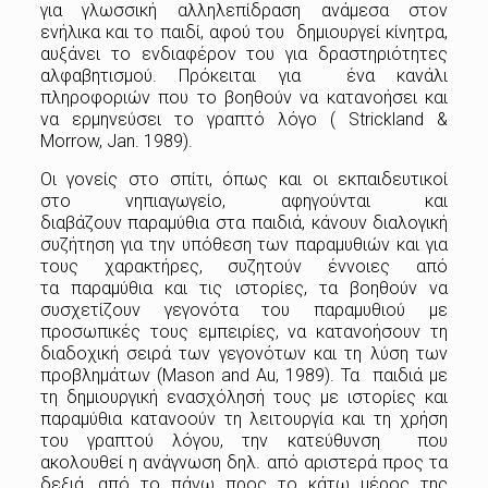
για γλωσσική αλληλεπίδραση ανάμεσα στον
ενήλικα και το παιδί, αφού του δημιουργεί κίνητρα,
αυξάνει το ενδιαφέρον του για δραστηριότητες
αλφαβητισμού. Πρόκειται για ένα κανάλι
πληροφοριών που το βοηθούν να κατανοήσει και
να ερμηνεύσει το γραπτό λόγο ( Strickland &
Morrow, Jan. 1989).
Οι γονείς στο σπίτι, όπως και οι εκπαιδευτικοί
στο νηπιαγωγείο, αφηγούνται και
διαβάζουν παραμύθια στα παιδιά, κάνουν διαλογική
συζήτηση για την υπόθεση των παραμυθιών και για
τους χαρακτήρες, συζητούν έννοιες από
τα παραμύθια και τις ιστορίες, τα βοηθούν να
συσχετίζουν γεγονότα του παραμυθιού με
προσωπικές τους εμπειρίες, να κατανοήσουν τη
διαδοχική σειρά των γεγονότων και τη λύση των
προβλημάτων (Mason and Au, 1989). Τα παιδιά με
τη δημιουργική ενασχόλησή τους με ιστορίες και
παραμύθια κατανοούν τη λειτουργία και τη χρήση
του γραπτού λόγου, την κατεύθυνση που
ακολουθεί η ανάγνωση δηλ. από αριστερά προς τα
δεξιά, από το πάνω προς το κάτω μέρος της