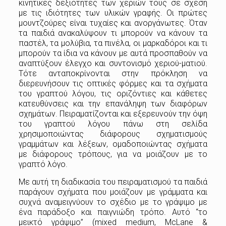
κινητικές δεξιότητες των χεριών τους σε σχέση
με τις ιδιότητες των υλικών γραφής. Οι πρώτες
μουντζούρες είναι τυχαίες και ανοργάνωτες. Όταν
τα παιδιά ανακαλύψουν τι μπορούν να κάνουν τα
παστέλ, τα μολύβια, τα πινέλα, οι μαρκαδόροι και τι
μπορούν τα ίδια να κάνουν με αυτά προσπαθούν να
αναπτύξουν έλεγχο και συντονισμό χεριού-ματιού.
Τότε ανταποκρίνονται στην πρόκληση να
διερευνήσουν τις οπτικές φόρμες και τα σχήματα
του γραπτού λόγου, τις οριζόντιες και κάθετες
κατευθύνσεις και την επανάληψη των διαφόρων
σχημάτων. Πειραματίζονται και εξερευνούν την όψη
του γραπτού λόγου πάνω στη σελίδα
χρησιμοποιώντας διάφορους σχηματισμούς
γραμμάτων και λέξεων, ομαδοποιώντας σχήματα
με διάφορους τρόπους, για να μοιάζουν με το
γραπτό λόγο.
Με αυτή τη διαδικασία του πειραματισμού τα παιδιά
παράγουν σχήματα που μοιάζουν με γράμματα και
συχνά αναμειγνύουν το σχέδιο με το γράψιμο με
ένα παράδοξο και παιγνιώδη τρόπο. Αυτό “το
μεικτό γράψιμο” (mixed medium, McLane &