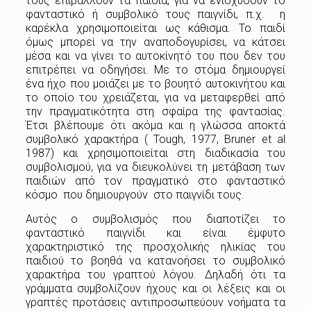
τους επιβάλλουν τα παιδιά, για να ενισχύσουν το
φανταστικό ή συμβολικό τους παιγνίδι, π.χ. η
καρέκλα χρησιμοποιείται ως κάθισμα. Το παιδί
όμως μπορεί να την αναποδογυρίσει, να κάτσει
μέσα και να γίνει το αυτοκίνητό του που δεν του
επιτρέπει να οδηγήσει. Με το στόμα δημιουργεί
ένα ήχο που μοιάζει με το βουητό αυτοκινήτου και
το οποίο του χρειάζεται, για να μεταφερθεί από
την πραγματικότητα στη σφαίρα της φαντασίας.
Έτσι βλέπουμε ότι ακόμα και η γλώσσα αποκτά
συμβολικό χαρακτήρα ( Tough, 1977, Bruner et al
1987) και χρησιμοποιείται στη διαδικασία του
συμβολισμού, για να διευκολύνει τη μετάβαση των
παιδιών από τον πραγματικό στο φανταστικό
κόσμο που δημιουργούν στο παιγνίδι τους.
Αυτός ο συμβολισμός που διαποτίζει το
φανταστικό παιγνίδι και είναι έμφυτο
χαρακτηριστικό της προσχολικής ηλικίας του
παιδιού το βοηθά να κατανοήσει το συμβολικό
χαρακτήρα του γραπτού λόγου. Δηλαδή ότι τα
γράμματα συμβολίζουν ήχους και οι λέξεις και οι
γραπτές προτάσεις αντιπροσωπεύουν νοήματα τα