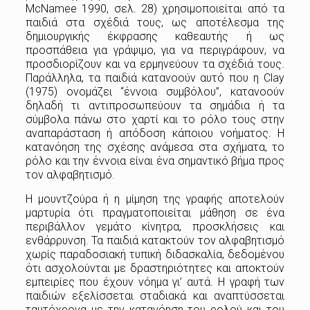
McNamee 1990, σελ. 28) χρησιμοποιείται από τα
παιδιά στα σχέδιά τους, ως αποτέλεσμα της
δημιουργικής έκφρασης καθεαυτής ή ως
προσπάθεια για γράψιμο, για να περιγράφουν, να
προσδιορίζουν και να ερμηνεύουν τα σχέδιά τους.
Παράλληλα, τα παιδιά κατανοούν αυτό που η Clay
(1975) ονομάζει “έννοια συμβόλου”, κατανοούν
δηλαδή τι αντιπροσωπεύουν τα σημάδια ή τα
σύμβολα πάνω στο χαρτί και το ρόλο τους στην
αναπαράσταση ή απόδοση κάποιου νοήματος. Η
κατανόηση της σχέσης ανάμεσα στα σχήματα, το
ρόλο και την έννοια είναι ένα σημαντικό βήμα προς
τον αλφαβητισμό.
Η μουντζούρα ή η μίμηση της γραφής αποτελούν
μαρτυρία ότι πραγματοποιείται μάθηση σε ένα
περιβάλλον γεμάτο κίνητρα, προσκλήσεις και
ενθάρρυνση. Τα παιδιά κατακτούν τον αλφαβητισμό
χωρίς παραδοσιακή τυπική διδασκαλία, δεδομένου
ότι ασχολούνται με δραστηριότητες και αποκτούν
εμπειρίες που έχουν νόημα γι’ αυτά. Η γραφή των
παιδιών εξελίσσεται σταδιακά και αναπτύσσεται
ταυτόχρονα με την κατανόηση του ρολού και του