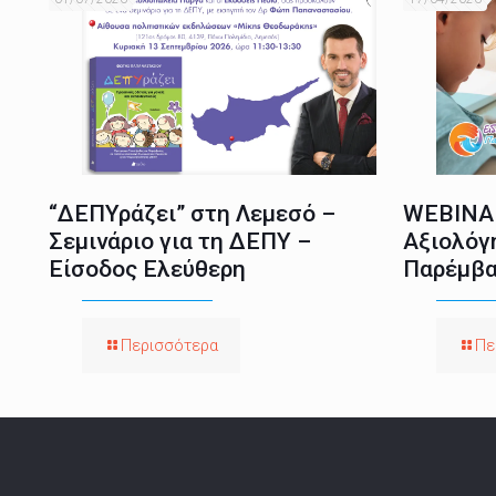
“ΔΕΠΥράζει” στη Λεμεσό –
WEBINAR
Σεμινάριο για τη ΔΕΠΥ –
Αξιολόγ
Είσοδος Ελεύθερη
Παρέμβα
Περισσότερα
Πε