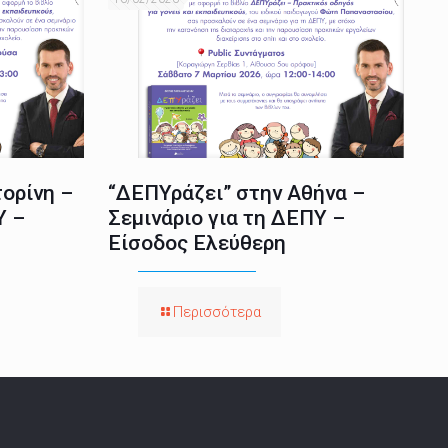
ορίνη –
“ΔΕΠΥράζει” στην Αθήνα –
Υ –
Σεμινάριο για τη ΔΕΠΥ –
Είσοδος Ελεύθερη
Περισσότερα