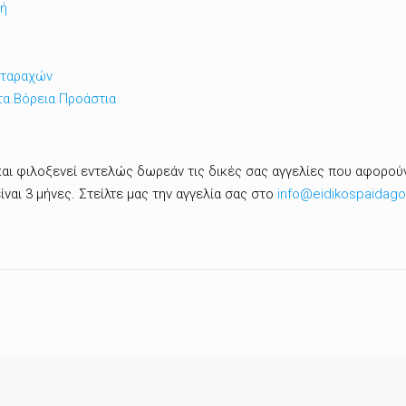
γή
αταραχών
τα Βόρεια Προάστια
ι φιλοξενεί εντελώς δωρεάν τις δικές σας αγγελίες που αφορούν
είναι 3 μήνες. Στείλτε μας την αγγελία σας στο
info@eidikospaidago