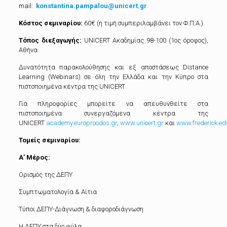
mail:
konstantina.pampalou@unicert.gr
Κόστος σεμιναρίου:
60€ (η τιμή συμπεριλαμβάνει τον Φ.Π.Α.)
Τόπος διεξαγωγής:
UNICERT Ακαδημίας 98-100 (1ος όροφος),
Αθήνα
Δυνατότητα παρακολούθησης και εξ αποστάσεως Distance
Learning (Webinars) σε όλη την Ελλάδα και την Κύπρο στα
πιστοποιημένα κέντρα της UNICERT
Για πληροφορίες μπορείτε να απευθυνθείτε στα
πιστοποιημένα συνεργαζόμενα κέντρα της
UNICERT
academy.europroodos.gr
,
www.unicert.gr
και
www.frederick.ed
Τομείς σεμιναρίου:
Α’ Μέρος:
Ορισμός της ΔΕΠΥ
Συμπτωματολογία & Αίτια
Τύποι ΔΕΠΥ-Διάγνωση & διαφοροδιάγνωση
Η ΔΕΠΥ στα δύο φύλα