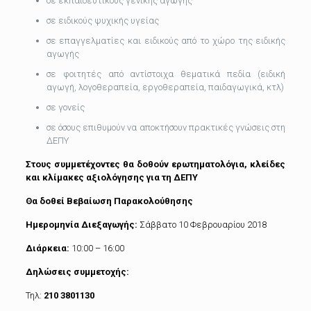
σε εκπαιδευτικούς γενικής αγωγής
σε ειδικούς ψυχικής υγείας
σε επαγγελματίες και ειδικούς από το χώρο της ειδικής
αγωγής
σε φοιτητές από αντίστοιχα θεματικά πεδία (ειδική
αγωγή, λογοθεραπεία, εργοθεραπεία, παιδαγωγικά, κτλ)
σε γονείς
σε όσους επιθυμούν να αποκτήσουν πρακτικές γνώσεις στη
ΔΕΠΥ
Στους συμμετέχοντες θα δοθούν ερωτηματολόγια, κλείδες
και κλίμακες αξιολόγησης για τη ΔΕΠΥ
Θα δοθεί Βεβαίωση Παρακολούθησης
Ημερομηνία Διεξαγωγής:
Σάββατο 10 Φεβρουαρίου 2018
Διάρκεια:
10:00 – 16:00
Δηλώσεις συμμετοχής:
Τηλ:
210 3801130