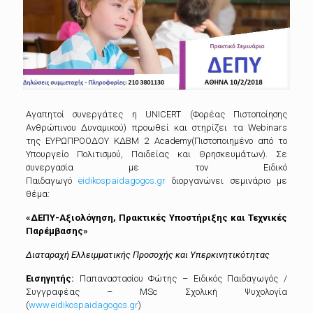
Αγαπητοί συνεργάτες η UNICERT
(Φορέας Πιστοποίησης
Ανθρώπινου Δυναμικού)
προωθεί και στηρίζει τα Webinars
της ΕΥΡΩΠΡΟΟΔΟΥ ΚΔΒΜ 2 Academy(Πιστοποιημένο από το
Υπουργείο Πολιτισμού, Παιδείας και Θρησκευμάτων). Σε
συνεργασία με τον Ειδικό
Παιδαγωγό
eidikospaidagogos.gr
διοργανώνει σεμινάριο με
θέμα:
«ΔΕΠΥ-Αξιολόγηση, Πρακτικές Υποστήριξης και Τεχνικές
Παρέμβασης»
Διαταραχή Ελλειμματικής Προσοχής και Υπερκινητικότητας
Εισηγητής:
Παπαναστασίου Φώτης – Ειδικός Παιδαγωγός /
Συγγραφέας – MSc Σχολική Ψυχολογία
(
www.eidikospaidagogos.gr
)