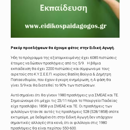
Ρεκόρ προσλήψεων θα έχουμε φέτος στην Ειδική Αγωγή.
Ήδη το πρόγραμμα της εξατομικευμένης έχει 6085 πιστώσεις
έτοιμες να δώσουν προσλήψεις από τις 5/9. Η βθμια
εκπαίδευση θα έχει 2200 πιστώσεις και σύμφωνα με τους
αιρετούς στο Κ.Υ.Σ.Ε.Ε.Π. κυρίους Βασίλη Βούγια & Δημήτρη
Παπαευθυμίου, που έχουν έγκυρη ενημέρωση, η Α φάση θα
γίνει 5/9 και θα διατεθεί το 90% των πιστώσεων.
Αυτό σημαίνει ότι θα γίνουν 1980 προσλήψεις για ΣΜΕΑΕ και ΤΕ.
Σημειώνουμε ότι μέχρι τις 23/11 πέρσι το Υπουργείο Παιδείας
είχε προσλάβει 1858 για ΣΜΕΑΕ και ΤΕ. Οι προσλήψεις των
φιλολόγων ήταν σε αυτές τις προσλήψεις 528 (528/1858) οπότε
εκτιμούμε, με δεδομένο ότι στην Ειδική Αγωγή δεν υπάρχουν
σημαντικές αλλαγές στα κενά, ότι οι φιλόλογοι στις 1980
προσλήψεις θα είναι περίπου 550-600.