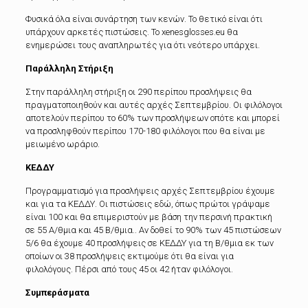
Φυσικά όλα είναι συνάρτηση των κενών. Το θετικό είναι ότι
υπάρχουν αρκετές πιστώσεις. Το xenesglosses.eu θα
ενημερώσει τους αναπληρωτές για ότι νεότερο υπάρχει.
Παράλληλη Στήριξη
Στην παράλληλη στήριξη οι 290 περίπου προσλήψεις θα
πραγματοποιηθούν και αυτές αρχές Σεπτεμβρίου. Οι φιλόλογοι
αποτελούν περίπου το 60% των προσλήψεων οπότε και μπορεί
να προσληφθούν περίπου 170-180 φιλόλογοι που θα είναι με
μειωμένο ωράριο.
ΚΕΔΔΥ
Προγραμματισμό για προσλήψεις αρχές Σεπτεμβρίου έχουμε
και για τα ΚΕΔΔΥ. Οι πιστώσεις εδώ, όπως πρώτοι γράψαμε
είναι 100 και θα επιμεριστούν με βάση την περσινή πρακτική
σε 55 Α/θμια και 45 Β/θμια.. Αν δοθεί το 90% των 45 πιστώσεων
5/6 θα έχουμε 40 προσλήψεις σε ΚΕΔΔΥ για τη Β/θμια εκ των
οποίων οι 38 προσλήψεις εκτιμούμε ότι θα είναι για
φιλολόγους. Πέρσι από τους 45 οι 42 ήταν φιλόλογοι.
Συμπεράσματα